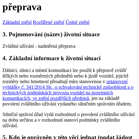
přeprava
Základní znění
Rozšířené znění
Úplné znění
3. Pojmenování (název) životní situace
Zvláštní užívání - nadměrná přeprava
4. Základní informace k životní situaci
Dálnici, silnici a místní komunikaci lze použít k přepravě zvlášť
těžkých nebo rozměrných předmětů nebo k jízdě vozidel, jejichž
rozměry nebo hmotnost přesahují míru stanovenou v
ustanovení
vyhlášky č. 341/2014 Sb., o schvalování technické způsobilosti a o
technických podmínkách provozu vozidel na pozemních
komunikacích, ve znění pozdějších předpisů
, jen na základě
povolení zvláštního užívání vydaného silničním správním úřadem.
Silniční správní úřad vydá rozhodnutí o povolení zvláštního užívání
na dobu určitou a v rozhodnutí stanoví podmínky zvláštního
užívání.
5. Kdo je oprávněn v této věci jednat (podat žádost