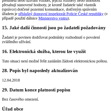
předmětů nebo užívání vozidel, jejichž rozměry nebo hmotnost
přesahují stanovené hodnoty, je kromě žadatele také vlastník
(správce) dotčené pozemní komunikace, dotčeným správním
úřadem je
příslušný dopravní inspektorát Policie České republiky
(v
případě použití dálnice
Ministerstvo vnitra
).
15. Jaké další činnosti jsou po žadateli požadovány
Žadatel je povinen dodržovat podmínky rozhodnutí o povolení
zvláštního užívání.
16. Elektronická služba, kterou lze využít
Tuto situaci není možné řešit zasláním žádosti elektronickou poštou.
28. Popis byl naposledy aktualizován
12.04.2018
29. Datum konce platnosti popisu
Bez časového omezení.
Úřad obce