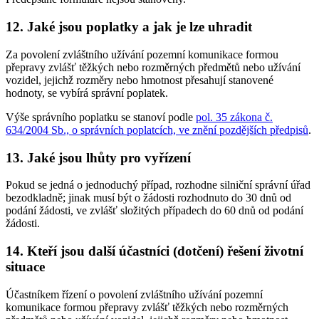
12. Jaké jsou poplatky a jak je lze uhradit
Za povolení zvláštního užívání pozemní komunikace formou
přepravy zvlášť těžkých nebo rozměrných předmětů nebo užívání
vozidel, jejichž rozměry nebo hmotnost přesahují stanovené
hodnoty, se vybírá správní poplatek.
Výše správního poplatku se stanoví podle
pol. 35 zákona č.
634/2004 Sb., o správních poplatcích, ve znění pozdějších předpisů
.
13. Jaké jsou lhůty pro vyřízení
Pokud se jedná o jednoduchý případ, rozhodne silniční správní úřad
bezodkladně; jinak musí být o žádosti rozhodnuto do 30 dnů od
podání žádosti, ve zvlášť složitých případech do 60 dnů od podání
žádosti.
14. Kteří jsou další účastníci (dotčení) řešení životní
situace
Účastníkem řízení o povolení zvláštního užívání pozemní
komunikace formou přepravy zvlášť těžkých nebo rozměrných