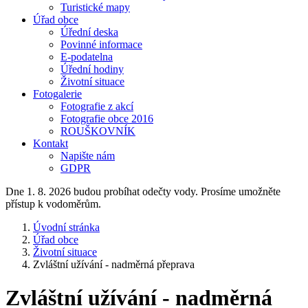
Turistické mapy
Úřad obce
Úřední deska
Povinné informace
E-podatelna
Úřední hodiny
Životní situace
Fotogalerie
Fotografie z akcí
Fotografie obce 2016
ROUŠKOVNÍK
Kontakt
Napište nám
GDPR
Dne 1. 8. 2026 budou probíhat odečty vody. Prosíme umožněte
přístup k vodoměrům.
Úvodní stránka
Úřad obce
Životní situace
Zvláštní užívání - nadměrná přeprava
Zvláštní užívání - nadměrná