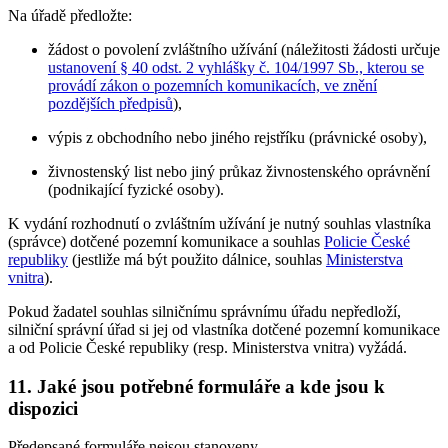
Na úřadě předložte:
žádost o povolení zvláštního užívání (náležitosti žádosti určuje
ustanovení § 40 odst. 2 vyhlášky č. 104/1997 Sb., kterou se
provádí zákon o pozemních komunikacích, ve znění
pozdějších předpisů
),
výpis z obchodního nebo jiného rejstříku (právnické osoby),
živnostenský list nebo jiný průkaz živnostenského oprávnění
(podnikající fyzické osoby).
K vydání rozhodnutí o zvláštním užívání je nutný souhlas vlastníka
(správce) dotčené pozemní komunikace a souhlas
Policie České
republiky
(jestliže má být použito dálnice, souhlas
Ministerstva
vnitra
).
Pokud žadatel souhlas silničnímu správnímu úřadu nepředloží,
silniční správní úřad si jej od vlastníka dotčené pozemní komunikace
a od Policie České republiky (resp. Ministerstva vnitra) vyžádá.
11. Jaké jsou potřebné formuláře a kde jsou k
dispozici
Předepsané formuláře nejsou stanoveny.