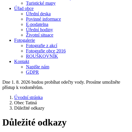
Turistické mapy
Úřad obce
Úřední deska
Povinné informace
E-podatelna
Úřední hodiny
Životní situace
Fotogalerie
Fotografie z akcí
Fotografie obce 2016
ROUŠKOVNÍK
Kontakt
Napište nám
GDPR
Dne 1. 8. 2026 budou probíhat odečty vody. Prosíme umožněte
přístup k vodoměrům.
Úvodní stránka
Obec Tatiná
Důležité odkazy
Důležité odkazy