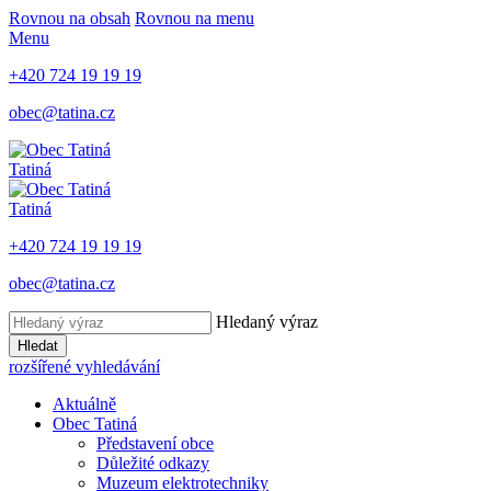
Rovnou na obsah
Rovnou na menu
Menu
+420 724 19 19 19
obec@tatina.cz
Tatiná
Tatiná
+420 724 19 19 19
obec@tatina.cz
Hledaný výraz
Hledat
rozšířené vyhledávání
Aktuálně
Obec Tatiná
Představení obce
Důležité odkazy
Muzeum elektrotechniky