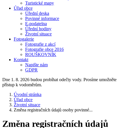
Turistické mapy
Úřad obce
Úřední deska
Povinné informace
E-podatelna
Úřední hodiny
Životní situace
Fotogalerie
Fotografie z akcí
Fotografie obce 2016
ROUŠKOVNÍK
Kontakt
Napište nám
GDPR
Dne 1. 8. 2026 budou probíhat odečty vody. Prosíme umožněte
přístup k vodoměrům.
Úvodní stránka
Úřad obce
Životní situace
Změna registračních údajů osoby povinné...
Změna registračních údajů