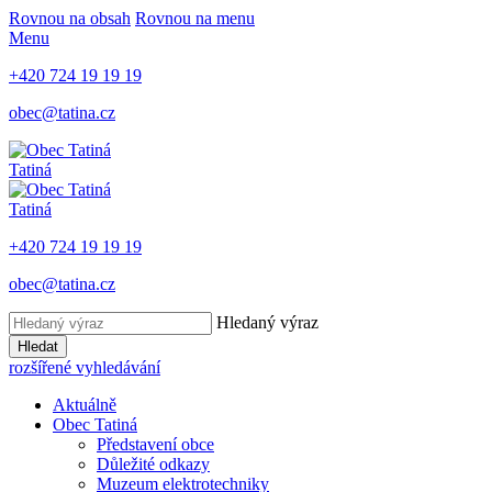
Rovnou na obsah
Rovnou na menu
Menu
+420 724 19 19 19
obec@tatina.cz
Tatiná
Tatiná
+420 724 19 19 19
obec@tatina.cz
Hledaný výraz
Hledat
rozšířené vyhledávání
Aktuálně
Obec Tatiná
Představení obce
Důležité odkazy
Muzeum elektrotechniky