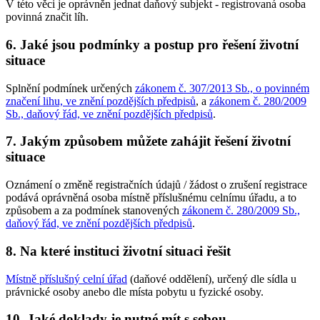
V této věci je oprávněn jednat daňový subjekt - registrovaná osoba
povinná značit líh.
6. Jaké jsou podmínky a postup pro řešení životní
situace
Splnění podmínek určených
zákonem č. 307/2013 Sb., o povinném
značení lihu, ve znění pozdějších předpisů
, a
zákonem č. 280/2009
Sb., daňový řád, ve znění pozdějších předpisů
.
7. Jakým způsobem můžete zahájit řešení životní
situace
Oznámení o změně registračních údajů / žádost o zrušení registrace
podává oprávněná osoba místně příslušnému celnímu úřadu, a to
způsobem a za podmínek stanovených
zákonem č. 280/2009 Sb.,
daňový řád, ve znění pozdějších předpisů
.
8. Na které instituci životní situaci řešit
Místně příslušný celní úřad
(daňové oddělení), určený dle sídla u
právnické osoby anebo dle místa pobytu u fyzické osoby.
10. Jaké doklady je nutné mít s sebou