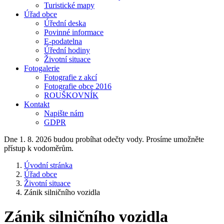
Turistické mapy
Úřad obce
Úřední deska
Povinné informace
E-podatelna
Úřední hodiny
Životní situace
Fotogalerie
Fotografie z akcí
Fotografie obce 2016
ROUŠKOVNÍK
Kontakt
Napište nám
GDPR
Dne 1. 8. 2026 budou probíhat odečty vody. Prosíme umožněte
přístup k vodoměrům.
Úvodní stránka
Úřad obce
Životní situace
Zánik silničního vozidla
Zánik silničního vozidla