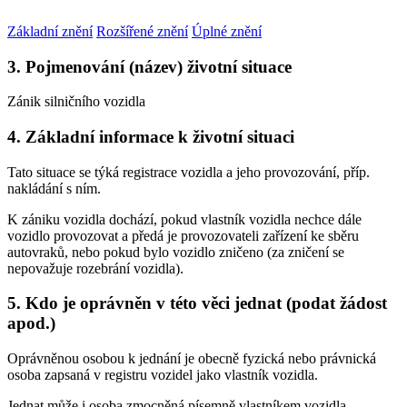
Základní znění
Rozšířené znění
Úplné znění
3. Pojmenování (název) životní situace
Zánik silničního vozidla
4. Základní informace k životní situaci
Tato situace se týká registrace vozidla a jeho provozování, příp.
nakládání s ním.
K zániku vozidla dochází, pokud vlastník vozidla nechce dále
vozidlo provozovat a předá je provozovateli zařízení ke sběru
autovraků, nebo pokud bylo vozidlo zničeno (za zničení se
nepovažuje rozebrání vozidla).
5. Kdo je oprávněn v této věci jednat (podat žádost
apod.)
Oprávněnou osobou k jednání je obecně fyzická nebo právnická
osoba zapsaná v registru vozidel jako vlastník vozidla.
Jednat může i osoba zmocněná písemně vlastníkem vozidla.