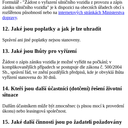
Formulář - "Žádost o vyřazení silničního vozidla z provozu a zápis
zániku silničního vozidla" je k dispozici na obecních úřadech obcí s
rozšířenou působností nebo na
internetových stránkách Ministerstva
dopravy
.
12. Jaké jsou poplatky a jak je lze uhradit
Správní ani jiné poplatky nejsou stanoveny.
13. Jaké jsou lhůty pro vyřízení
Žádost o zápis zániku vozidla je možné vyřídit na počkání; v
komplikovanějších případech se postupuje dle zákona č. 500/2004
Sb., správní řád, ve znění pozdějších předpisů, kde je obvyklá lhůta
vyřízení stanovena do 30 dnů.
14. Kteří jsou další účastníci (dotčení) řešení životní
situace
Dalším účastníkem může být zmocněnec (s plnou mocí k provedení
úkonu) nebo leasingová společnost.
15. Jaké další činnosti jsou po žadateli požadovány