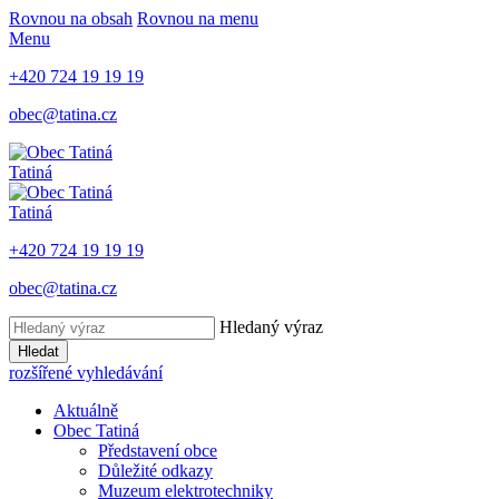
Rovnou na obsah
Rovnou na menu
Menu
+420 724 19 19 19
obec@tatina.cz
Tatiná
Tatiná
+420 724 19 19 19
obec@tatina.cz
Hledaný výraz
Hledat
rozšířené vyhledávání
Aktuálně
Obec Tatiná
Představení obce
Důležité odkazy
Muzeum elektrotechniky