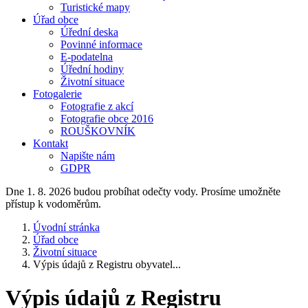
Turistické mapy
Úřad obce
Úřední deska
Povinné informace
E-podatelna
Úřední hodiny
Životní situace
Fotogalerie
Fotografie z akcí
Fotografie obce 2016
ROUŠKOVNÍK
Kontakt
Napište nám
GDPR
Dne 1. 8. 2026 budou probíhat odečty vody. Prosíme umožněte
přístup k vodoměrům.
Úvodní stránka
Úřad obce
Životní situace
Výpis údajů z Registru obyvatel...
Výpis údajů z Registru