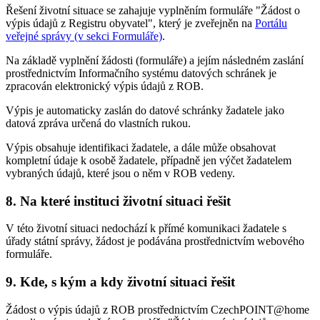
Řešení životní situace se zahajuje vyplněním formuláře "Žádost o
výpis údajů z Registru obyvatel", který je zveřejněn na
Portálu
veřejné správy (v sekci Formuláře)
.
Na základě vyplnění žádosti (formuláře) a jejím následném zaslání
prostřednictvím Informačního systému datových schránek je
zpracován elektronický výpis údajů z ROB.
Výpis je automaticky zaslán do datové schránky žadatele jako
datová zpráva určená do vlastních rukou.
Výpis obsahuje identifikaci žadatele, a dále může obsahovat
kompletní údaje k osobě žadatele, případně jen výčet žadatelem
vybraných údajů, které jsou o něm v ROB vedeny.
8. Na které instituci životní situaci řešit
V této životní situaci nedochází k přímé komunikaci žadatele s
úřady státní správy, žádost je podávána prostřednictvím webového
formuláře.
9. Kde, s kým a kdy životní situaci řešit
Žádost o výpis údajů z ROB prostřednictvím CzechPOINT@home