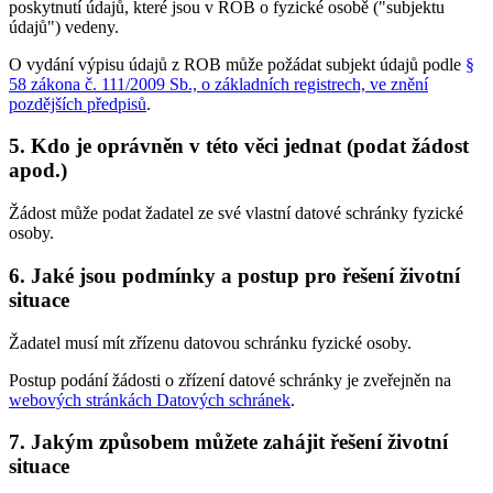
poskytnutí údajů, které jsou v ROB o fyzické osobě ("subjektu
údajů") vedeny.
O vydání výpisu údajů z ROB může požádat subjekt údajů podle
§
58 zákona č. 111/2009 Sb., o základních registrech, ve znění
pozdějších předpisů
.
5. Kdo je oprávněn v této věci jednat (podat žádost
apod.)
Žádost může podat žadatel ze své vlastní datové schránky fyzické
osoby.
6. Jaké jsou podmínky a postup pro řešení životní
situace
Žadatel musí mít zřízenu datovou schránku fyzické osoby.
Postup podání žádosti o zřízení datové schránky je zveřejněn na
webových stránkách Datových schránek
.
7. Jakým způsobem můžete zahájit řešení životní
situace