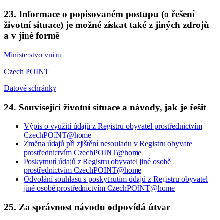
23. Informace o popisovaném postupu (o řešení
životní situace) je možné získat také z jiných zdrojů
a v jiné formě
Ministerstvo vnitra
Czech POINT
Datové schránky
24. Související životní situace a návody, jak je řešit
Výpis o využití údajů z Registru obyvatel prostřednictvím
CzechPOINT@home
Změna údajů při zjištění nesouladu v Registru obyvatel
prostřednictvím CzechPOINT@home
Poskytnutí údajů z Registru obyvatel jiné osobě
prostřednictvím CzechPOINT@home
Odvolání souhlasu s poskytnutím údajů z Registru obyvatel
jiné osobě prostřednictvím CzechPOINT@home
25. Za správnost návodu odpovídá útvar