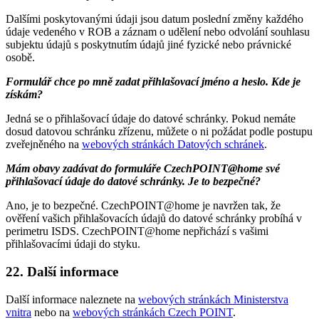
Dalšími poskytovanými údaji jsou datum poslední změny každého
údaje vedeného v ROB a záznam o udělení nebo odvolání souhlasu
subjektu údajů s poskytnutím údajů jiné fyzické nebo právnické
osobě.
Formulář chce po mně zadat přihlašovací jméno a heslo. Kde je
získám?
Jedná se o přihlašovací údaje do datové schránky. Pokud nemáte
dosud datovou schránku zřízenu, můžete o ni požádat podle postupu
zveřejněného na
webových stránkách Datových schránek
.
Mám obavy zadávat do formuláře CzechPOINT@home své
přihlašovací údaje do datové schránky. Je to bezpečné?
Ano, je to bezpečné. CzechPOINT@home je navržen tak, že
ověření vašich přihlašovacích údajů do datové schránky probíhá v
perimetru ISDS. CzechPOINT@home nepřichází s vašimi
přihlašovacími údaji do styku.
22. Další informace
Další informace naleznete na
webových stránkách Ministerstva
vnitra
nebo na
webových stránkách Czech POINT
.