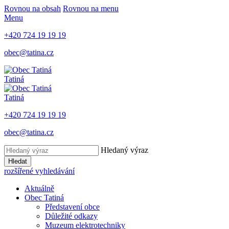
Rovnou na obsah
Rovnou na menu
Menu
+420 724 19 19 19
obec@tatina.cz
Tatiná
Tatiná
+420 724 19 19 19
obec@tatina.cz
Hledaný výraz
Hledat
rozšířené vyhledávání
Aktuálně
Obec Tatiná
Představení obce
Důležité odkazy
Muzeum elektrotechniky