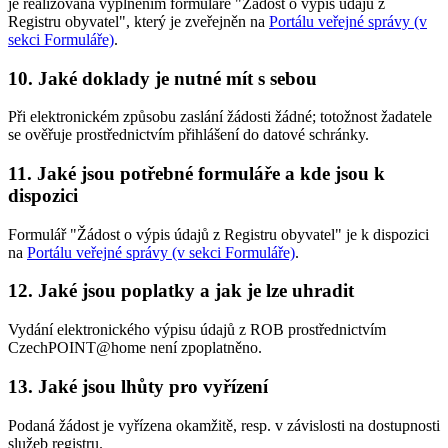
je realizována vyplněním formuláře "Žádost o výpis údajů z
Registru obyvatel", který je zveřejněn na
Portálu veřejné správy (v
sekci Formuláře)
.
10. Jaké doklady je nutné mít s sebou
Při elektronickém způsobu zaslání žádosti žádné; totožnost žadatele
se ověřuje prostřednictvím přihlášení do datové schránky.
11. Jaké jsou potřebné formuláře a kde jsou k
dispozici
Formulář "Žádost o výpis údajů z Registru obyvatel" je k dispozici
na
Portálu veřejné správy (v sekci Formuláře)
.
12. Jaké jsou poplatky a jak je lze uhradit
Vydání elektronického výpisu údajů z ROB prostřednictvím
CzechPOINT@home není zpoplatněno.
13. Jaké jsou lhůty pro vyřízení
Podaná žádost je vyřízena okamžitě, resp. v závislosti na dostupnosti
služeb registru.