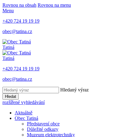
Rovnou na obsah
Rovnou na menu
Menu
+420 724 19 19 19
obec@tatina.cz
Tatiná
Tatiná
+420 724 19 19 19
obec@tatina.cz
Hledaný výraz
Hledat
rozšířené vyhledávání
Aktuálně
Obec Tatiná
Představení obce
Důležité odkazy
Muzeum elektrotechniky