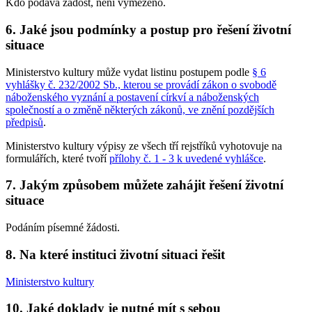
Kdo podává žádost, není vymezeno.
6. Jaké jsou podmínky a postup pro řešení životní
situace
Ministerstvo kultury může vydat listinu postupem podle
§ 6
vyhlášky č. 232/2002 Sb., kterou se provádí zákon o svobodě
náboženského vyznání a postavení církví a náboženských
společností a o změně některých zákonů, ve znění pozdějších
předpisů
.
Ministerstvo kultury výpisy ze všech tří rejstříků vyhotovuje na
formulářích, které tvoří
přílohy č. 1 - 3 k uvedené vyhlášce
.
7. Jakým způsobem můžete zahájit řešení životní
situace
Podáním písemné žádosti.
8. Na které instituci životní situaci řešit
Ministerstvo kultury
10. Jaké doklady je nutné mít s sebou