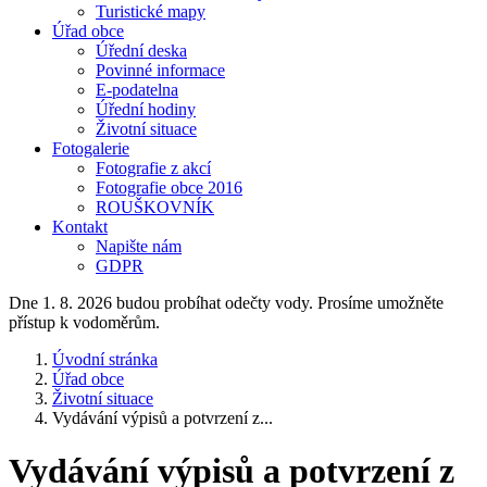
Turistické mapy
Úřad obce
Úřední deska
Povinné informace
E-podatelna
Úřední hodiny
Životní situace
Fotogalerie
Fotografie z akcí
Fotografie obce 2016
ROUŠKOVNÍK
Kontakt
Napište nám
GDPR
Dne 1. 8. 2026 budou probíhat odečty vody. Prosíme umožněte
přístup k vodoměrům.
Úvodní stránka
Úřad obce
Životní situace
Vydávání výpisů a potvrzení z...
Vydávání výpisů a potvrzení z