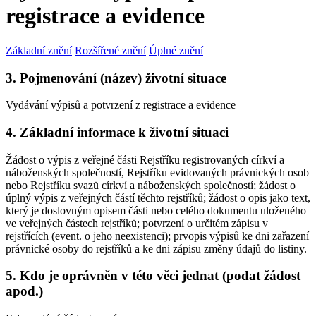
registrace a evidence
Základní znění
Rozšířené znění
Úplné znění
3. Pojmenování (název) životní situace
Vydávání výpisů a potvrzení z registrace a evidence
4. Základní informace k životní situaci
Žádost o výpis z veřejné části Rejstříku registrovaných církví a
náboženských společností, Rejstříku evidovaných právnických osob
nebo Rejstříku svazů církví a náboženských společností; žádost o
úplný výpis z veřejných částí těchto rejstříků; žádost o opis jako text,
který je doslovným opisem části nebo celého dokumentu uloženého
ve veřejných částech rejstříků; potvrzení o určitém zápisu v
rejstřících (event. o jeho neexistenci); prvopis výpisů ke dni zařazení
právnické osoby do rejstříků a ke dni zápisu změny údajů do listiny.
5. Kdo je oprávněn v této věci jednat (podat žádost
apod.)