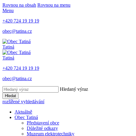
Rovnou na obsah
Rovnou na menu
Menu
+420 724 19 19 19
obec@tatina.cz
Tatiná
Tatiná
+420 724 19 19 19
obec@tatina.cz
Hledaný výraz
Hledat
rozšířené vyhledávání
Aktuálně
Obec Tatiná
Představení obce
Důležité odkazy
Muzeum elektrotechniky