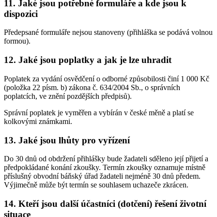
11. Jaké jsou potřebné formuláře a kde jsou k
dispozici
Předepsané formuláře nejsou stanoveny (přihláška se podává volnou
formou).
12. Jaké jsou poplatky a jak je lze uhradit
Poplatek za vydání osvědčení o odborné způsobilosti činí 1 000 Kč
(položka 22 písm. b) zákona č. 634/2004 Sb., o správních
poplatcích, ve znění pozdějších předpisů).
Správní poplatek je vyměřen a vybírán v české měně a platí se
kolkovými známkami.
13. Jaké jsou lhůty pro vyřízení
Do 30 dnů od obdržení přihlášky bude žadateli sděleno její přijetí a
předpokládané konání zkoušky. Termín zkoušky oznamuje místně
příslušný obvodní báňský úřad žadateli nejméně 30 dnů předem.
Výjimečně může být termín se souhlasem uchazeče zkrácen.
14. Kteří jsou další účastníci (dotčení) řešení životní
situace