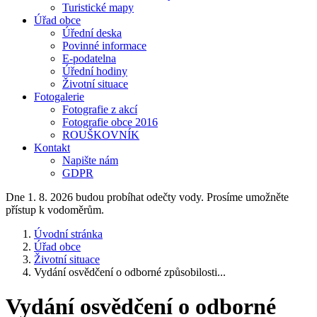
Turistické mapy
Úřad obce
Úřední deska
Povinné informace
E-podatelna
Úřední hodiny
Životní situace
Fotogalerie
Fotografie z akcí
Fotografie obce 2016
ROUŠKOVNÍK
Kontakt
Napište nám
GDPR
Dne 1. 8. 2026 budou probíhat odečty vody. Prosíme umožněte
přístup k vodoměrům.
Úvodní stránka
Úřad obce
Životní situace
Vydání osvědčení o odborné způsobilosti...
Vydání osvědčení o odborné