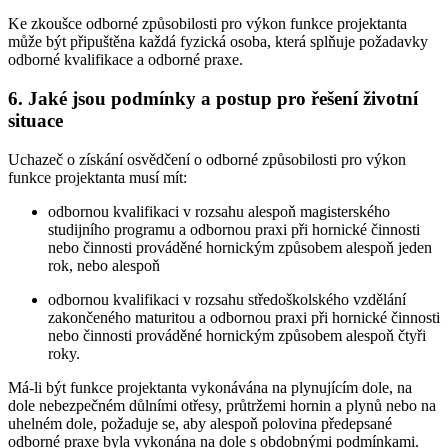
Ke zkoušce odborné způsobilosti pro výkon funkce projektanta
může být připuštěna každá fyzická osoba, která splňuje požadavky
odborné kvalifikace a odborné praxe.
6. Jaké jsou podmínky a postup pro řešení životní
situace
Uchazeč o získání osvědčení o odborné způsobilosti pro výkon
funkce projektanta musí mít:
odbornou kvalifikaci v rozsahu alespoň magisterského
studijního programu a odbornou praxi při hornické činnosti
nebo činnosti prováděné hornickým způsobem alespoň jeden
rok, nebo alespoň
odbornou kvalifikaci v rozsahu středoškolského vzdělání
zakončeného maturitou a odbornou praxi při hornické činnosti
nebo činnosti prováděné hornickým způsobem alespoň čtyři
roky.
Má-li být funkce projektanta vykonávána na plynujícím dole, na
dole nebezpečném důlními otřesy, průtržemi hornin a plynů nebo na
uhelném dole, požaduje se, aby alespoň polovina předepsané
odborné praxe byla vykonána na dole s obdobnými podmínkami.