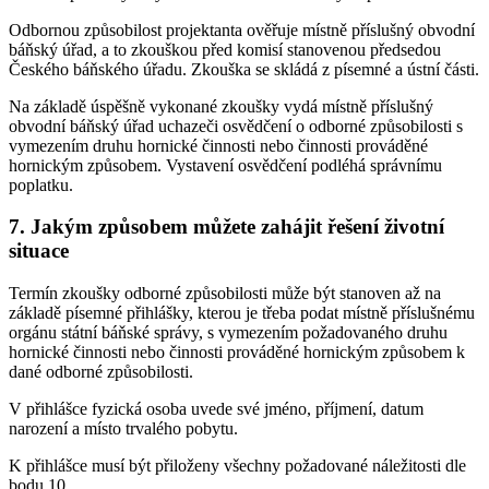
Odbornou způsobilost projektanta ověřuje místně příslušný obvodní
báňský úřad, a to zkouškou před komisí stanovenou předsedou
Českého báňského úřadu. Zkouška se skládá z písemné a ústní části.
Na základě úspěšně vykonané zkoušky vydá místně příslušný
obvodní báňský úřad uchazeči osvědčení o odborné způsobilosti s
vymezením druhu hornické činnosti nebo činnosti prováděné
hornickým způsobem. Vystavení osvědčení podléhá správnímu
poplatku.
7. Jakým způsobem můžete zahájit řešení životní
situace
Termín zkoušky odborné způsobilosti může být stanoven až na
základě písemné přihlášky, kterou je třeba podat místně příslušnému
orgánu státní báňské správy, s vymezením požadovaného druhu
hornické činnosti nebo činnosti prováděné hornickým způsobem k
dané odborné způsobilosti.
V přihlášce fyzická osoba uvede své jméno, příjmení, datum
narození a místo trvalého pobytu.
K přihlášce musí být přiloženy všechny požadované náležitosti dle
bodu 10.