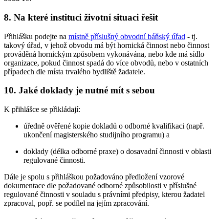
8. Na které instituci životní situaci řešit
Přihlášku podejte na
místně příslušný obvodní báňský úřad
- tj.
takový úřad, v jehož obvodu má být hornická činnost nebo činnost
prováděná hornickým způsobem vykonávána, nebo kde má sídlo
organizace, pokud činnost spadá do více obvodů, nebo v ostatních
případech dle místa trvalého bydliště žadatele.
10. Jaké doklady je nutné mít s sebou
K přihlášce se přikládají:
úředně ověřené kopie dokladů o odborné kvalifikaci (např.
ukončení magisterského studijního programu) a
doklady (délka odborné praxe) o dosavadní činnosti v oblasti
regulované činnosti.
Dále je spolu s přihláškou požadováno předložení vzorové
dokumentace dle požadované odborné způsobilosti v příslušné
regulované činnosti v souladu s právními předpisy, kterou žadatel
zpracoval, popř. se podílel na jejím zpracování.