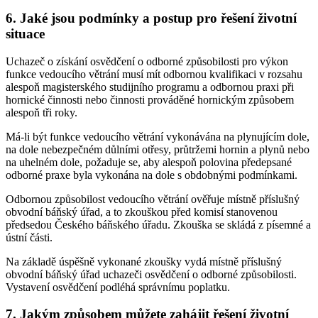
6. Jaké jsou podmínky a postup pro řešení životní
situace
Uchazeč o získání osvědčení o odborné způsobilosti pro výkon
funkce vedoucího větrání musí mít odbornou kvalifikaci v rozsahu
alespoň magisterského studijního programu a odbornou praxi při
hornické činnosti nebo činnosti prováděné hornickým způsobem
alespoň tři roky.
Má-li být funkce vedoucího větrání vykonávána na plynujícím dole,
na dole nebezpečném důlními otřesy, průtržemi hornin a plynů nebo
na uhelném dole, požaduje se, aby alespoň polovina předepsané
odborné praxe byla vykonána na dole s obdobnými podmínkami.
Odbornou způsobilost vedoucího větrání ověřuje místně příslušný
obvodní báňský úřad, a to zkouškou před komisí stanovenou
předsedou Českého báňského úřadu. Zkouška se skládá z písemné a
ústní části.
Na základě úspěšně vykonané zkoušky vydá místně příslušný
obvodní báňský úřad uchazeči osvědčení o odborné způsobilosti.
Vystavení osvědčení podléhá správnímu poplatku.
7. Jakým způsobem můžete zahájit řešení životní