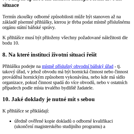
situace
Termín zkoušky odborné způsobilosti může být stanoven až na
základě písemné přihlášky, kterou je třeba podat místně příslušnému
orgánu státní báňské správy.
K přihlášce musí být přiloženy všechny požadované náležitosti dle
bodu 10.
8. Na které instituci životní situaci řešit
Přihlášku podejte na
místně příslušný obvodní báňský úřad
- tj.
takový úřad, v jehož obvodu má být hornická činnost nebo činnost
prováděná hornickým způsobem vykonávána, nebo kde má sídlo
organizace, pokud činnost spadá do více obvodů, nebo v ostatních
případech podle místa trvalého bydliště žadatele.
10. Jaké doklady je nutné mít s sebou
K přihlášce se přikládají:
úředně ověřené kopie dokladů o odborné kvalifikaci
(ukončení magisterského studijního programu) a