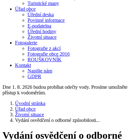
Turistické mapy
Úřad obce
Úřední deska
Povinné informace
E-podatelna
Úřední hodiny
Životní situace
Fotogalerie
Fotografie z akcí
Fotografie obce 2016
ROUŠKOVNÍK
Kontakt
Napište nám
GDPR
Dne 1. 8. 2026 budou probíhat odečty vody. Prosíme umožněte
přístup k vodoměrům.
Úvodní stránka
Úřad obce
Životní situace
Vydání osvědčení o odborné způsobilosti...
Vydání osvědčení o odborné