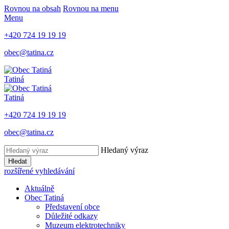
Rovnou na obsah
Rovnou na menu
Menu
+420 724 19 19 19
obec@tatina.cz
Tatiná
Tatiná
+420 724 19 19 19
obec@tatina.cz
Hledaný výraz
Hledat
rozšířené vyhledávání
Aktuálně
Obec Tatiná
Představení obce
Důležité odkazy
Muzeum elektrotechniky