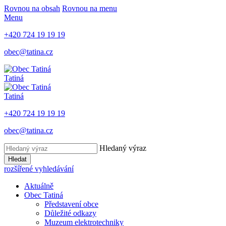
Rovnou na obsah
Rovnou na menu
Menu
+420 724 19 19 19
obec@tatina.cz
Tatiná
Tatiná
+420 724 19 19 19
obec@tatina.cz
Hledaný výraz
Hledat
rozšířené vyhledávání
Aktuálně
Obec Tatiná
Představení obce
Důležité odkazy
Muzeum elektrotechniky