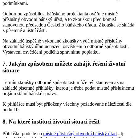
podmínkami.
Odbornou způsobilost báňského projektanta ověřuje místně
příslušný obvodní báňský úřad, a to zkouškou před komisí
stanovenou předsedou Českého báňského úřadu. Zkouška se skládá
z písemné a ústní části.
Na základě úspěšně vykonané zkoušky vydá místně příslušný
obvodní báňský úřad uchazeči osvědčení o odborné způsobilosti.
Vystavení osvědčení podléhá správnímu poplatku.
7. Jakým způsobem můžete zahájit řešení životní
situace
Termín zkoušky odborné způsobilosti může být stanoven až na
základě písemné přihlášky, kterou je třeba podat místně příslušnému
orgánu státní báňské správy.
K přihlášce musí být přiloženy všechny požadované náležitosti dle
bodu 10.
8. Na které instituci životní situaci řešit
Přihlášku podejte na
místně příslušný obvodní báňský úřad
- tj.