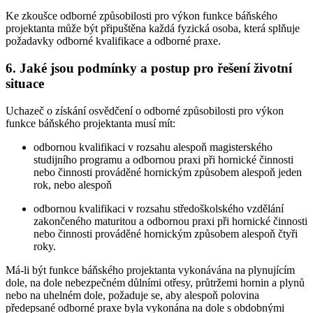
Ke zkoušce odborné způsobilosti pro výkon funkce báňského
projektanta může být připuštěna každá fyzická osoba, která splňuje
požadavky odborné kvalifikace a odborné praxe.
6. Jaké jsou podmínky a postup pro řešení životní
situace
Uchazeč o získání osvědčení o odborné způsobilosti pro výkon
funkce báňského projektanta musí mít:
odbornou kvalifikaci v rozsahu alespoň magisterského
studijního programu a odbornou praxi při hornické činnosti
nebo činnosti prováděné hornickým způsobem alespoň jeden
rok, nebo alespoň
odbornou kvalifikaci v rozsahu středoškolského vzdělání
zakončeného maturitou a odbornou praxi při hornické činnosti
nebo činnosti prováděné hornickým způsobem alespoň čtyři
roky.
Má-li být funkce báňského projektanta vykonávána na plynujícím
dole, na dole nebezpečném důlními otřesy, průtržemi hornin a plynů
nebo na uhelném dole, požaduje se, aby alespoň polovina
předepsané odborné praxe byla vykonána na dole s obdobnými