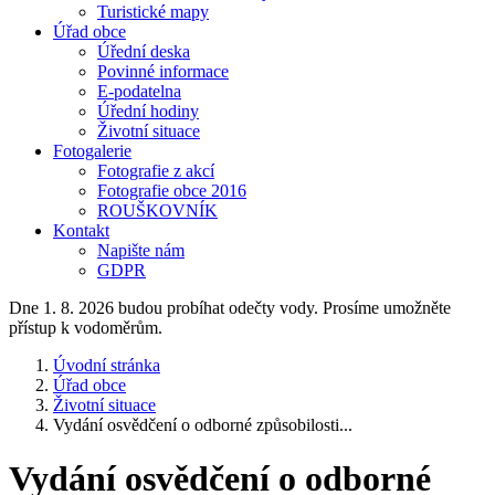
Turistické mapy
Úřad obce
Úřední deska
Povinné informace
E-podatelna
Úřední hodiny
Životní situace
Fotogalerie
Fotografie z akcí
Fotografie obce 2016
ROUŠKOVNÍK
Kontakt
Napište nám
GDPR
Dne 1. 8. 2026 budou probíhat odečty vody. Prosíme umožněte
přístup k vodoměrům.
Úvodní stránka
Úřad obce
Životní situace
Vydání osvědčení o odborné způsobilosti...
Vydání osvědčení o odborné