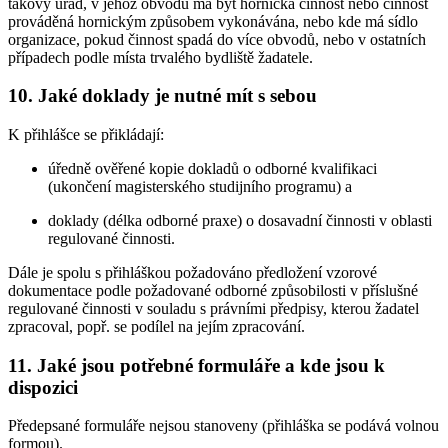
takový úřad, v jehož obvodu má být hornická činnost nebo činnost
prováděná hornickým způsobem vykonávána, nebo kde má sídlo
organizace, pokud činnost spadá do více obvodů, nebo v ostatních
případech podle místa trvalého bydliště žadatele.
10. Jaké doklady je nutné mít s sebou
K přihlášce se přikládají:
úředně ověřené kopie dokladů o odborné kvalifikaci
(ukončení magisterského studijního programu) a
doklady (délka odborné praxe) o dosavadní činnosti v oblasti
regulované činnosti.
Dále je spolu s přihláškou požadováno předložení vzorové
dokumentace podle požadované odborné způsobilosti v příslušné
regulované činnosti v souladu s právními předpisy, kterou žadatel
zpracoval, popř. se podílel na jejím zpracování.
11. Jaké jsou potřebné formuláře a kde jsou k
dispozici
Předepsané formuláře nejsou stanoveny (přihláška se podává volnou
formou).