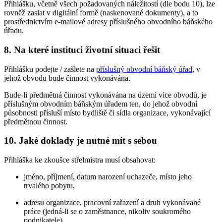
Přihlášku, včetně všech požadovaných náležitostí (dle bodu 10), lze
rovněž zaslat v digitální formě (naskenované dokumenty), a to
prostřednictvím e-mailové adresy příslušného obvodního báňského
úřadu.
8. Na které instituci životní situaci řešit
Přihlášku podejte / zašlete na
příslušný obvodní báňský úřad
, v
jehož obvodu bude činnost vykonávána.
Bude-li předmětná činnost vykonávána na území více obvodů, je
příslušným obvodním báňským úřadem ten, do jehož obvodní
působnosti přísluší místo bydliště či sídla organizace, vykonávající
předmětnou činnost.
10. Jaké doklady je nutné mít s sebou
Přihláška ke zkoušce střelmistra musí obsahovat:
jméno, příjmení, datum narození uchazeče, místo jeho
trvalého pobytu,
adresu organizace, pracovní zařazení a druh vykonávané
práce (jedná-li se o zaměstnance, nikoliv soukromého
podnikatele),