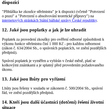
dispozici
"Přihláška ke zkoušce střelmistra" je k dispozici (včetně "Potvrzení
o praxi" a "Potvrzení o absolvování teoretické přípravy") na
internetových stránkách Státní báňské správy České republiky
.
12. Jaké jsou poplatky a jak je lze uhradit
Poplatek za provedení zkoušky pro ověření odborné způsobilosti k
výkonu funkce střelmistra činí 1 000 Kč - pro každou odbornost
(zákon č. 634/2004 Sb., o správních poplatcích, ve znění pozdějších
předpisů).
Správní poplatek je vyměřen a vybírán v české měně, platí se
kolkovými známkami a je splatný před provedením požadovaného
úkonu.
13. Jaké jsou lhůty pro vyřízení
Lhůty jsou řešeny v souladu se zákonem č. 500/2004 Sb., správní
řád, ve znění pozdějších předpisů.
14. Kteří jsou další účastníci (dotčení) řešení životní
situace