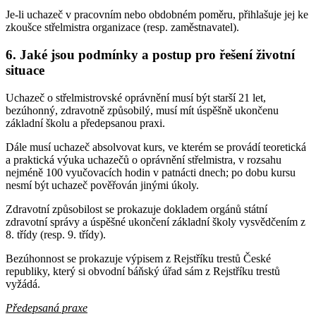
Je-li uchazeč v pracovním nebo obdobném poměru, přihlašuje jej ke
zkoušce střelmistra organizace (resp. zaměstnavatel).
6. Jaké jsou podmínky a postup pro řešení životní
situace
Uchazeč o střelmistrovské oprávnění musí být starší 21 let,
bezúhonný, zdravotně způsobilý, musí mít úspěšně ukončenu
základní školu a předepsanou praxi.
Dále musí uchazeč absolvovat kurs, ve kterém se provádí teoretická
a praktická výuka uchazečů o oprávnění střelmistra, v rozsahu
nejméně 100 vyučovacích hodin v patnácti dnech; po dobu kursu
nesmí být uchazeč pověřován jinými úkoly.
Zdravotní způsobilost se prokazuje dokladem orgánů státní
zdravotní správy a úspěšné ukončení základní školy vysvědčením z
8. třídy (resp. 9. třídy).
Bezúhonnost se prokazuje výpisem z Rejstříku trestů České
republiky, který si obvodní báňský úřad sám z Rejstříku trestů
vyžádá.
Předepsaná praxe