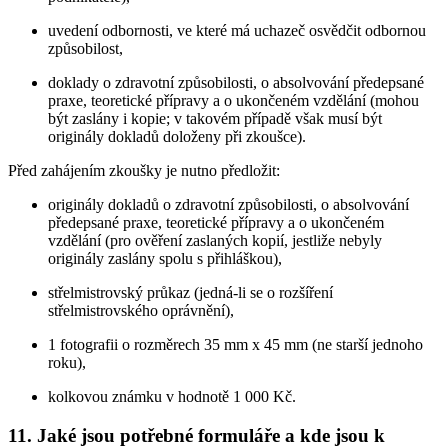
uvedení odbornosti, ve které má uchazeč osvědčit odbornou
způsobilost,
doklady o zdravotní způsobilosti, o absolvování předepsané
praxe, teoretické přípravy a o ukončeném vzdělání (mohou
být zaslány i kopie; v takovém případě však musí být
originály dokladů doloženy při zkoušce).
Před zahájením zkoušky je nutno předložit:
originály dokladů o zdravotní způsobilosti, o absolvování
předepsané praxe, teoretické přípravy a o ukončeném
vzdělání (pro ověření zaslaných kopií, jestliže nebyly
originály zaslány spolu s přihláškou),
střelmistrovský průkaz (jedná-li se o rozšíření
střelmistrovského oprávnění),
1 fotografii o rozměrech 35 mm x 45 mm (ne starší jednoho
roku),
kolkovou známku v hodnotě 1 000 Kč.
11. Jaké jsou potřebné formuláře a kde jsou k