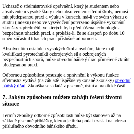
Uchazeč o střelmistrovské oprávnění, který je studentem nebo
absolventem vysoké školy nebo absolventem střední školy, nemusí
mít předepsanou praxi a výuku v kursech, má-li ve svém výkazu o
studiu (indexu) nebo ve vysvědčení potvrzeno úspěšné vykonání
zkoušky z předmětů, ve kterých byla přednášena technologie a
bezpečnost trhacích prací, a prokáže-li, že se alespoň po dobu 10
směn zúčastnil trhacích prací příslušné odbornosti.
Absolventům ostatních vysokých škol a osobám, které mají
kvalifikaci pyrotechniků ozbrojených sil a ozbrojených
bezpečnostních sborů, může obvodní báňský úřad přiměřeně zkrátit
předepsanou praxi.
Odbornou způsobilost posuzuje a oprávnění k výkonu funkce
střelmistra vydává (na základě úspěšně vykonané zkoušky)
obvodní
báňský úřad
. Zkouška se skládá z písemné, ústní a praktické části.
7. Jakým způsobem můžete zahájit řešení životní
situace
Termín zkoušky odborné způsobilosti může být stanoven až na
základě písemné přihlášky, kterou je třeba podat / zaslat na adresu
příslušného obvodního báňského úřadu.