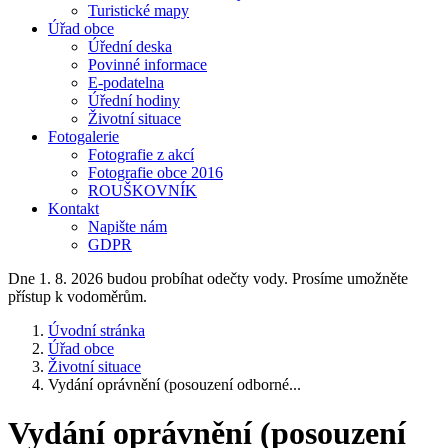
Turistické mapy
Úřad obce
Úřední deska
Povinné informace
E-podatelna
Úřední hodiny
Životní situace
Fotogalerie
Fotografie z akcí
Fotografie obce 2016
ROUŠKOVNÍK
Kontakt
Napište nám
GDPR
Dne 1. 8. 2026 budou probíhat odečty vody. Prosíme umožněte
přístup k vodoměrům.
Úvodní stránka
Úřad obce
Životní situace
Vydání oprávnění (posouzení odborné...
Vydání oprávnění (posouzení