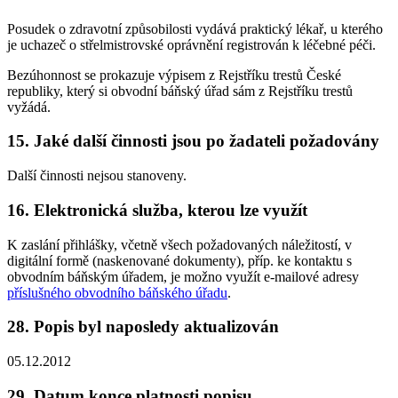
Posudek o zdravotní způsobilosti vydává praktický lékař, u kterého
je uchazeč o střelmistrovské oprávnění registrován k léčebné péči.
Bezúhonnost se prokazuje výpisem z Rejstříku trestů České
republiky, který si obvodní báňský úřad sám z Rejstříku trestů
vyžádá.
15. Jaké další činnosti jsou po žadateli požadovány
Další činnosti nejsou stanoveny.
16. Elektronická služba, kterou lze využít
K zaslání přihlášky, včetně všech požadovaných náležitostí, v
digitální formě (naskenované dokumenty), příp. ke kontaktu s
obvodním báňským úřadem, je možno využít e-mailové adresy
příslušného obvodního báňského úřadu
.
28. Popis byl naposledy aktualizován
05.12.2012
29. Datum konce platnosti popisu