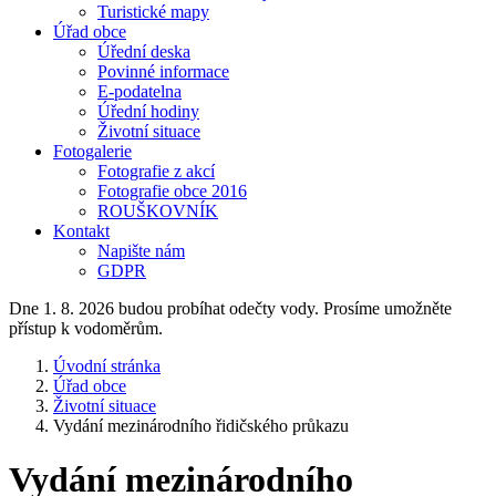
Turistické mapy
Úřad obce
Úřední deska
Povinné informace
E-podatelna
Úřední hodiny
Životní situace
Fotogalerie
Fotografie z akcí
Fotografie obce 2016
ROUŠKOVNÍK
Kontakt
Napište nám
GDPR
Dne 1. 8. 2026 budou probíhat odečty vody. Prosíme umožněte
přístup k vodoměrům.
Úvodní stránka
Úřad obce
Životní situace
Vydání mezinárodního řidičského průkazu
Vydání mezinárodního