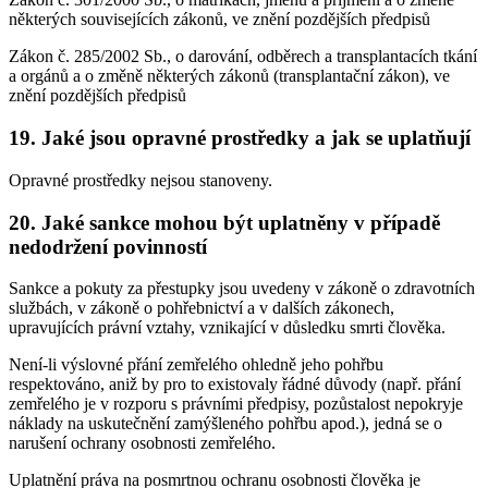
některých souvisejících zákonů, ve znění pozdějších předpisů
Zákon č. 285/2002 Sb., o darování, odběrech a transplantacích tkání
a orgánů a o změně některých zákonů (transplantační zákon), ve
znění pozdějších předpisů
19. Jaké jsou opravné prostředky a jak se uplatňují
Opravné prostředky nejsou stanoveny.
20. Jaké sankce mohou být uplatněny v případě
nedodržení povinností
Sankce a pokuty za přestupky jsou uvedeny v zákoně o zdravotních
službách, v zákoně o pohřebnictví a v dalších zákonech,
upravujících právní vztahy, vznikající v důsledku smrti člověka.
Není-li výslovné přání zemřelého ohledně jeho pohřbu
respektováno, aniž by pro to existovaly řádné důvody (např. přání
zemřelého je v rozporu s právními předpisy, pozůstalost nepokryje
náklady na uskutečnění zamýšleného pohřbu apod.), jedná se o
narušení ochrany osobnosti zemřelého.
Uplatnění práva na posmrtnou ochranu osobnosti člověka je