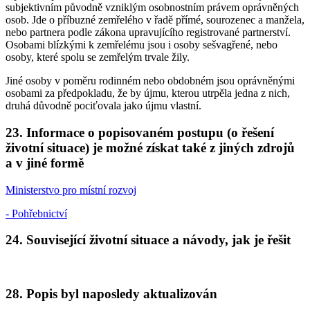
subjektivním původně vzniklým osobnostním právem oprávněných
osob. Jde o příbuzné zemřelého v řadě přímé, sourozenec a manžela,
nebo partnera podle zákona upravujícího registrované partnerství.
Osobami blízkými k zemřelému jsou i osoby sešvagřené, nebo
osoby, které spolu se zemřelým trvale žily.
Jiné osoby v poměru rodinném nebo obdobném jsou oprávněnými
osobami za předpokladu, že by újmu, kterou utrpěla jedna z nich,
druhá důvodně pociťovala jako újmu vlastní.
23. Informace o popisovaném postupu (o řešení
životní situace) je možné získat také z jiných zdrojů
a v jiné formě
Ministerstvo pro místní rozvoj
- Pohřebnictví
24. Související životní situace a návody, jak je řešit
28. Popis byl naposledy aktualizován