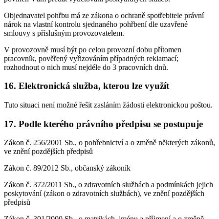
Objednavatel pohřbu má ze zákona o ochraně spotřebitele právní
nárok na vlastní kontrolu sjednaného pohřbení dle uzavřené
smlouvy s příslušným provozovatelem.
V provozovně musí být po celou provozní dobu přítomen
pracovník, pověřený vyřizováním případných reklamací;
rozhodnout o nich musí nejdéle do 3 pracovních dnů.
16. Elektronická služba, kterou lze využít
Tuto situaci není možné řešit zasláním žádosti elektronickou poštou.
17. Podle kterého právního předpisu se postupuje
Zákon č. 256/2001 Sb., o pohřebnictví a o změně některých zákonů,
ve znění pozdějších předpisů
Zákon č. 89/2012 Sb., občanský zákoník
Zákon č. 372/2011 Sb., o zdravotních službách a podmínkách jejich
poskytování (zákon o zdravotních službách), ve znění pozdějších
předpisů
Zákon č. 301/2000 Sb., o matrikách, jménu a příjmení a o změně