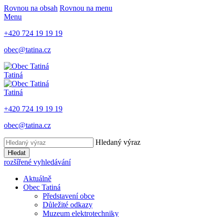
Rovnou na obsah
Rovnou na menu
Menu
+420 724 19 19 19
obec@tatina.cz
Tatiná
Tatiná
+420 724 19 19 19
obec@tatina.cz
Hledaný výraz
Hledat
rozšířené vyhledávání
Aktuálně
Obec Tatiná
Představení obce
Důležité odkazy
Muzeum elektrotechniky