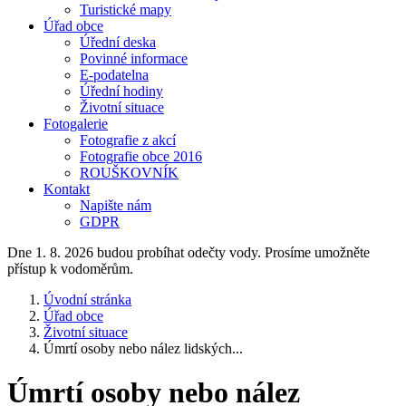
Turistické mapy
Úřad obce
Úřední deska
Povinné informace
E-podatelna
Úřední hodiny
Životní situace
Fotogalerie
Fotografie z akcí
Fotografie obce 2016
ROUŠKOVNÍK
Kontakt
Napište nám
GDPR
Dne 1. 8. 2026 budou probíhat odečty vody. Prosíme umožněte
přístup k vodoměrům.
Úvodní stránka
Úřad obce
Životní situace
Úmrtí osoby nebo nález lidských...
Úmrtí osoby nebo nález