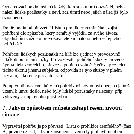
Oznamovací povinnost má každý, kdo se o úmrtí dozvěděl, nebo
nalezl lidské pozůstatky a neví, zda úmrtí nebo jejich nález již bylo
oznámeno.
Do 96 hodin od převzetí "Listu o prohlídce zemřelého" zajistit
pohřbení dle způsobu, který zemřelý vyjádřil za svého života,
objednáním služeb u provozovatele krematoria nebo veřejného
pohřebiště.
Pohřbení lidských pozůstatků na klíč lze sjednat v provozovně
jakékoli pohřební služby. Provozovatel pohřební služby provede
úpravu těla zemřelého, převoz a pohřeb osobně. Svěří-li provedení
těchto úkonů jinému subjektu, odpovídá za tyto služby v plném
rozsahu, jakoby je prováděl sám.
Po uplynutí uvedené lhůty má pohřbívací povinnost obec, na jejímž
území k úmrtí došlo, nebo byly lidské pozůstatky nalezeny, příp.
vyloženy z dopravního prostředku.
7. Jakým způsobem můžete zahájit řešení životní
situace
Vypravitel pohřbu je po převzetí "Listu o prohlídce zemřelého" (část
A) povinen zjistit, jakým způsobem si zemřelý přál být pohřben.