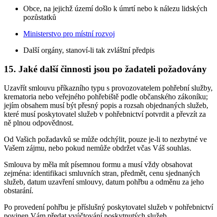
Obce, na jejichž území došlo k úmrtí nebo k nálezu lidských
pozůstatků
Ministerstvo pro místní rozvoj
Další orgány, stanoví-li tak zvláštní předpis
15. Jaké další činnosti jsou po žadateli požadovány
Uzavřít smlouvu příkazního typu s provozovatelem pohřební služby,
krematoria nebo veřejného pohřebiště podle občanského zákoníku;
jejím obsahem musí být přesný popis a rozsah objednaných služeb,
které musí poskytovatel služeb v pohřebnictví potvrdit a převzít za
ně plnou odpovědnost.
Od Vašich požadavků se může odchýlit, pouze je-li to nezbytné ve
Vašem zájmu, nebo pokud nemůže obdržet včas Váš souhlas.
Smlouva by měla mít písemnou formu a musí vždy obsahovat
zejména: identifikaci smluvních stran, předmět, cenu sjednaných
služeb, datum uzavření smlouvy, datum pohřbu a odměnu za jeho
obstarání.
Po provedení pohřbu je příslušný poskytovatel služeb v pohřebnictví
povinen Vám předat vyúčtování poskytnutých služeb.