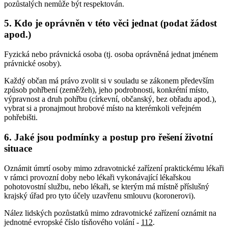
pozůstalých nemůže být respektován.
5. Kdo je oprávněn v této věci jednat (podat žádost
apod.)
Fyzická nebo právnická osoba (tj. osoba oprávněná jednat jménem
právnické osoby).
Každý občan má právo zvolit si v souladu se zákonem především
způsob pohřbení (země/žeh), jeho podrobnosti, konkrétní místo,
výpravnost a druh pohřbu (církevní, občanský, bez obřadu apod.),
vybrat si a pronajmout hrobové místo na kterémkoli veřejném
pohřebišti.
6. Jaké jsou podmínky a postup pro řešení životní
situace
Oznámit úmrtí osoby mimo zdravotnické zařízení praktickému lékaři
v rámci provozní doby nebo lékaři vykonávající lékařskou
pohotovostní službu, nebo lékaři, se kterým má místně příslušný
krajský úřad pro tyto účely uzavřenu smlouvu (koronerovi).
Nález lidských pozůstatků mimo zdravotnické zařízení oznámit na
jednotné evropské číslo tísňového volání -
112
.