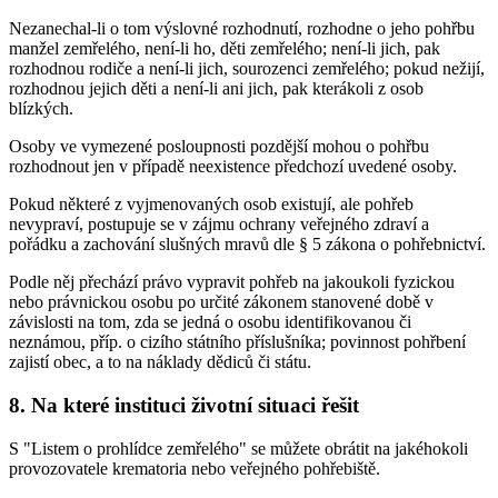
Nezanechal-li o tom výslovné rozhodnutí, rozhodne o jeho pohřbu
manžel zemřelého, není-li ho, děti zemřelého; není-li jich, pak
rozhodnou rodiče a není-li jich, sourozenci zemřelého; pokud nežijí,
rozhodnou jejich děti a není-li ani jich, pak kterákoli z osob
blízkých.
Osoby ve vymezené posloupnosti pozdější mohou o pohřbu
rozhodnout jen v případě neexistence předchozí uvedené osoby.
Pokud některé z vyjmenovaných osob existují, ale pohřeb
nevypraví, postupuje se v zájmu ochrany veřejného zdraví a
pořádku a zachování slušných mravů dle § 5 zákona o pohřebnictví.
Podle něj přechází právo vypravit pohřeb na jakoukoli fyzickou
nebo právnickou osobu po určité zákonem stanovené době v
závislosti na tom, zda se jedná o osobu identifikovanou či
neznámou, příp. o cizího státního příslušníka; povinnost pohřbení
zajistí obec, a to na náklady dědiců či státu.
8. Na které instituci životní situaci řešit
S "Listem o prohlídce zemřelého" se můžete obrátit na jakéhokoli
provozovatele krematoria nebo veřejného pohřebiště.