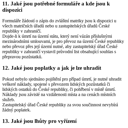
11. Jaké jsou potřebné formuláře a kde jsou k
dispozici
Formuláře žádostí o zápis do zvláštní matriky jsou k dispozici u
všech matričních úřadů nebo u zastupitelských úřadů České
republiky v zahraničí.
Dojde-li k úmrtí na území státu, který není vázán příslušnými
mezinárodními smlouvami, je pro převoz na území České republiky
nebo převoz přes její území nutné, aby zastupitelský úřad České
republiky v zahraničí vystavil průvodní list obsahující souhlas s
přepravou pozůstatků.
12. Jaké jsou poplatky a jak je lze uhradit
Pokud nebylo sjednáno pojištění pro případ úmrtí, je nutné uhradit
veškeré náklady, spojené s převozem lidských pozůstatků či
lidských ostatků do České republiky, či pohřbení v místě úmrtí.
Náklady jsou závislé na vzdálenosti místa a na cenách místních
služeb.
Zastupitelský úřad České republiky za svou součinnost nevybírá
žádný poplatek.
13. Jaké jsou lhůty pro vyřízení