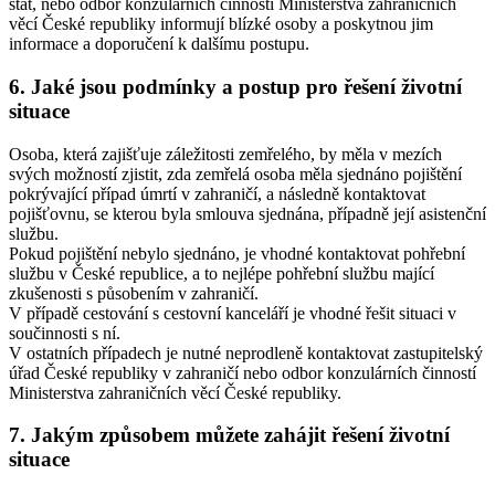
stát, nebo odbor konzulárních činností Ministerstva zahraničních
věcí České republiky informují blízké osoby a poskytnou jim
informace a doporučení k dalšímu postupu.
6. Jaké jsou podmínky a postup pro řešení životní
situace
Osoba, která zajišťuje záležitosti zemřelého, by měla v mezích
svých možností zjistit, zda zemřelá osoba měla sjednáno pojištění
pokrývající případ úmrtí v zahraničí, a následně kontaktovat
pojišťovnu, se kterou byla smlouva sjednána, případně její asistenční
službu.
Pokud pojištění nebylo sjednáno, je vhodné kontaktovat pohřební
službu v České republice, a to nejlépe pohřební službu mající
zkušenosti s působením v zahraničí.
V případě cestování s cestovní kanceláří je vhodné řešit situaci v
součinnosti s ní.
V ostatních případech je nutné neprodleně kontaktovat zastupitelský
úřad České republiky v zahraničí nebo odbor konzulárních činností
Ministerstva zahraničních věcí České republiky.
7. Jakým způsobem můžete zahájit řešení životní
situace