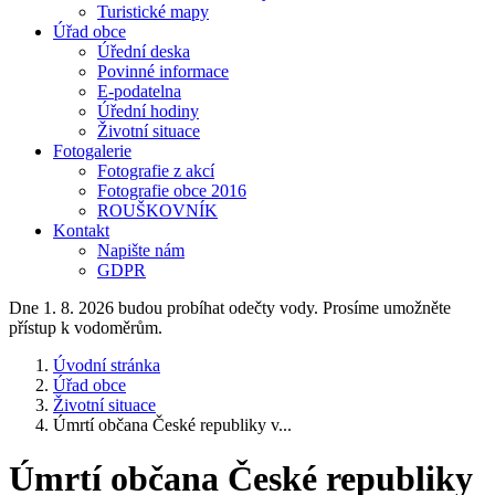
Turistické mapy
Úřad obce
Úřední deska
Povinné informace
E-podatelna
Úřední hodiny
Životní situace
Fotogalerie
Fotografie z akcí
Fotografie obce 2016
ROUŠKOVNÍK
Kontakt
Napište nám
GDPR
Dne 1. 8. 2026 budou probíhat odečty vody. Prosíme umožněte
přístup k vodoměrům.
Úvodní stránka
Úřad obce
Životní situace
Úmrtí občana České republiky v...
Úmrtí občana České republiky