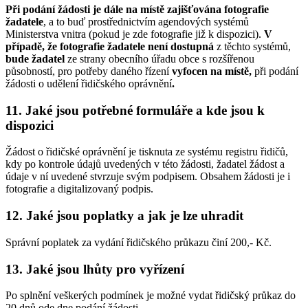
Při podání žádosti je dále na místě zajišťována fotografie
žadatele
, a to buď prostřednictvím agendových systémů
Ministerstva vnitra (pokud je zde fotografie již k dispozici).
V
případě, že fotografie žadatele není dostupná
z těchto systémů,
bude žadatel
ze strany obecního úřadu obce s rozšířenou
působností, pro potřeby daného řízení
vyfocen
na místě,
při podání
žádosti o udělení řidičského oprávnění
.
11. Jaké jsou potřebné formuláře a kde jsou k
dispozici
Žádost o řidičské oprávnění je tisknuta ze systému registru řidičů,
kdy po kontrole údajů uvedených v této žádosti, žadatel žádost a
údaje v ní uvedené stvrzuje svým podpisem. Obsahem žádosti je i
fotografie a digitalizovaný podpis.
12. Jaké jsou poplatky a jak je lze uhradit
Správní poplatek za vydání řidičského průkazu činí 200,- Kč.
13. Jaké jsou lhůty pro vyřízení
Po splnění veškerých podmínek je možné vydat řidičský průkaz do
20 dnů ode dne podání žádosti.