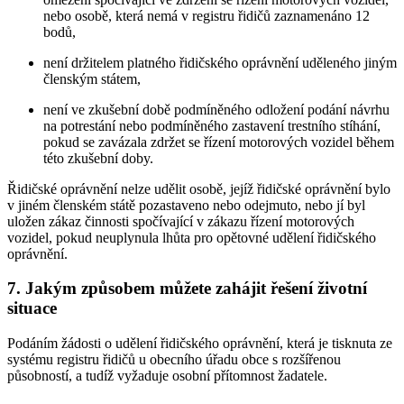
nebo osobě, která nemá v registru řidičů zaznamenáno 12
bodů,
není držitelem platného řidičského oprávnění uděleného jiným
členským státem,
není ve zkušební době podmíněného odložení podání návrhu
na potrestání nebo podmíněného zastavení trestního stíhání,
pokud se zavázala zdržet se řízení motorových vozidel během
této zkušební doby.
Řidičské oprávnění nelze udělit osobě, jejíž řidičské oprávnění bylo
v jiném členském státě pozastaveno nebo odejmuto, nebo jí byl
uložen zákaz činnosti spočívající v zákazu řízení motorových
vozidel, pokud neuplynula lhůta pro opětovné udělení řidičského
oprávnění.
7. Jakým způsobem můžete zahájit řešení životní
situace
Podáním žádosti o udělení řidičského oprávnění, která je tisknuta ze
systému registru řidičů u obecního úřadu obce s rozšířenou
působností, a tudíž vyžaduje osobní přítomnost žadatele.