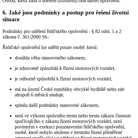
Osoba, která žádá o udělení (rozšíření) řidičského oprávnění.
6. Jaké jsou podmínky a postup pro řešení životní
situace
Podmínky pro udělení řidičského oprávnění - § 82 odst. 1 a 2
zákona č. 361/2000 Sb.:
Řidičské oprávnění lze udělit pouze osobě, která:
dosáhla věku stanoveného zákonem,
je zdravotně způsobilá k řízení motorových vozidel,
je odborně způsobilá k řízení motorových vozidel,
má na území České republiky obvyklé bydliště nebo zde
alespoň 6 měsíců studuje,
splnila další podmínky stanovené zákonem,
není ve výkonu správního trestu nebo trestu zákazu činnosti
spočívajícího v zákazu řízení motorových vozidel, není
povinným v exekuci pozastavením řidičského oprávnění,
osobě, které nebylo uloženo v trestním řízení přiměřené
omezení spočívající ve zdržení se řízení motorových vozidel,