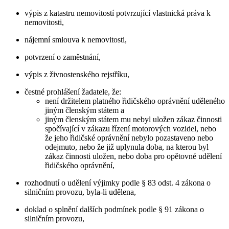
výpis z katastru nemovitostí potvrzující vlastnická práva k
nemovitosti,
nájemní smlouva k nemovitosti,
potvrzení o zaměstnání,
výpis z živnostenského rejstříku,
čestné prohlášení žadatele, že:
není držitelem platného řidičského oprávnění uděleného
jiným členským státem a
jiným členským státem mu nebyl uložen zákaz činnosti
spočívající v zákazu řízení motorových vozidel, nebo
že jeho řidičské oprávnění nebylo pozastaveno nebo
odejmuto, nebo že již uplynula doba, na kterou byl
zákaz činnosti uložen, nebo doba pro opětovné udělení
řidičského oprávnění,
rozhodnutí o udělení výjimky podle § 83 odst. 4 zákona o
silničním provozu, byla-li udělena,
doklad o splnění dalších podmínek podle § 91 zákona o
silničním provozu,