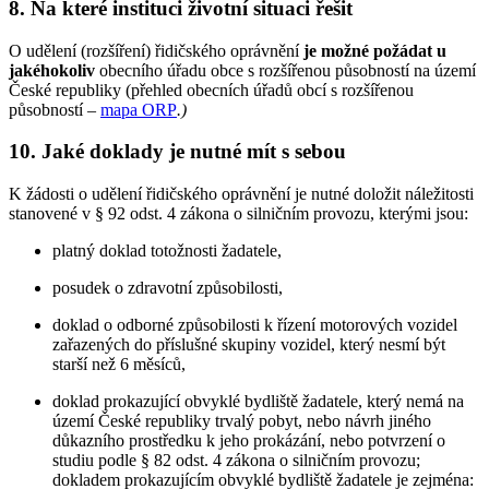
8. Na které instituci životní situaci řešit
O udělení (rozšíření) řidičského oprávnění
je možné požádat u
jakéhokoliv
obecního úřadu obce s rozšířenou působností na území
České republiky (přehled obecních úřadů obcí s rozšířenou
působností –
mapa ORP
.
)
10. Jaké doklady je nutné mít s sebou
K žádosti o udělení řidičského oprávnění je nutné doložit náležitosti
stanovené v § 92 odst. 4 zákona o silničním provozu, kterými jsou:
platný doklad totožnosti žadatele,
posudek o zdravotní způsobilosti,
doklad o odborné způsobilosti k řízení motorových vozidel
zařazených do příslušné skupiny vozidel, který nesmí být
starší než 6 měsíců,
doklad prokazující obvyklé bydliště žadatele, který nemá na
území České republiky trvalý pobyt, nebo návrh jiného
důkazního prostředku k jeho prokázání, nebo potvrzení o
studiu podle § 82 odst. 4 zákona o silničním provozu;
dokladem prokazujícím obvyklé bydliště žadatele je zejména: