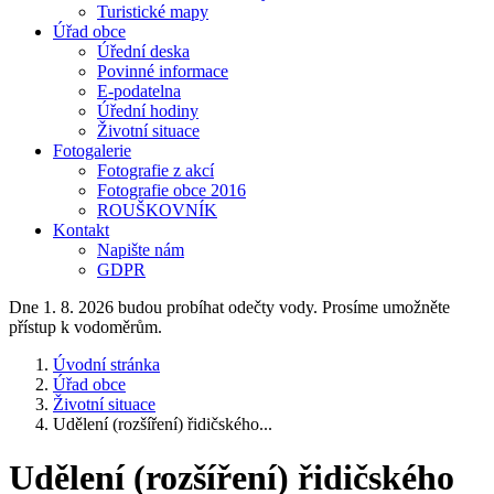
Turistické mapy
Úřad obce
Úřední deska
Povinné informace
E-podatelna
Úřední hodiny
Životní situace
Fotogalerie
Fotografie z akcí
Fotografie obce 2016
ROUŠKOVNÍK
Kontakt
Napište nám
GDPR
Dne 1. 8. 2026 budou probíhat odečty vody. Prosíme umožněte
přístup k vodoměrům.
Úvodní stránka
Úřad obce
Životní situace
Udělení (rozšíření) řidičského...
Udělení (rozšíření) řidičského