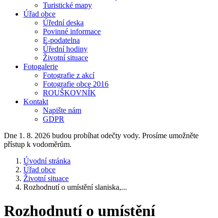
Turistické mapy
Úřad obce
Úřední deska
Povinné informace
E-podatelna
Úřední hodiny
Životní situace
Fotogalerie
Fotografie z akcí
Fotografie obce 2016
ROUŠKOVNÍK
Kontakt
Napište nám
GDPR
Dne 1. 8. 2026 budou probíhat odečty vody. Prosíme umožněte
přístup k vodoměrům.
Úvodní stránka
Úřad obce
Životní situace
Rozhodnutí o umístění slaniska,...
Rozhodnutí o umístění