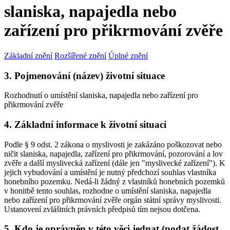
slaniska, napajedla nebo
zařízení pro přikrmování zvěře
Základní znění
Rozšířené znění
Úplné znění
3. Pojmenování (název) životní situace
Rozhodnutí o umístění slaniska, napajedla nebo zařízení pro
přikrmování zvěře
4. Základní informace k životní situaci
Podle § 9 odst. 2 zákona o myslivosti je zakázáno poškozovat nebo
ničit slaniska, napajedla, zařízení pro přikrmování, pozorování a lov
zvěře a další myslivecká zařízení (dále jen "myslivecké zařízení"). K
jejich vybudování a umístění je nutný předchozí souhlas vlastníka
honebního pozemku. Nedá-li žádný z vlastníků honebních pozemků
v honitbě tento souhlas, rozhodne o umístění slaniska, napajedla
nebo zařízení pro přikrmování zvěře orgán státní správy myslivosti.
Ustanovení zvláštních právních předpisů tím nejsou dotčena.
5. Kdo je oprávněn v této věci jednat (podat žádost