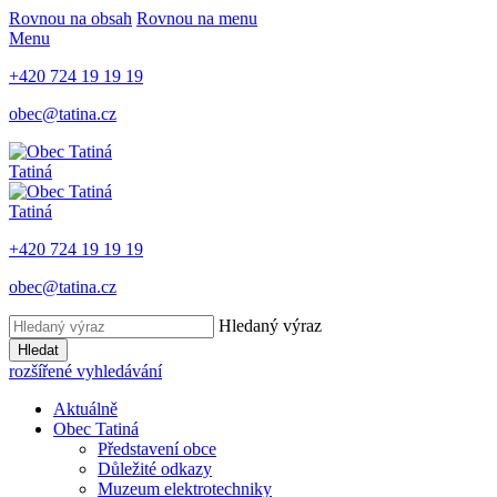
Rovnou na obsah
Rovnou na menu
Menu
+420 724 19 19 19
obec@tatina.cz
Tatiná
Tatiná
+420 724 19 19 19
obec@tatina.cz
Hledaný výraz
Hledat
rozšířené vyhledávání
Aktuálně
Obec Tatiná
Představení obce
Důležité odkazy
Muzeum elektrotechniky