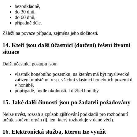
bezodkladně,
do 30 dnů,
do 60 dnů,
případně déle.
Záleží na povaze případu, zejména jeho složitosti.
14. Kteří jsou další účastníci (dotčení) řešení životní
situace
Další účastníci postupu jsou:
vlastník honebního pozemku, na kterém má být myslivecké
zařízení umístěno, resp. všichni vlastníci honebních pozemků
v honitbě,
popřípadě, podle okolností, i držitel honitby.
15. Jaké další činnosti jsou po žadateli požadovány
Nelze uvést, rozsah a způsob zjišťování podkladů pro rozhodnutí
určuje správní orgán (tj. ten, který rozhoduje v dané věci).
16. Elektronická služba, kterou lze využít