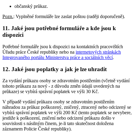
občanský průkaz.
Pozn.
: Vyplněné formuláře lze zaslat poštou (raději doporučeně).
11. Jaké jsou potřebné formuláře a kde jsou k
dispozici
Potřebné formuláře jsou k dispozici na kontaktních pracovištích
Úřadu práce České republiky nebo na
internetových stránkách
Integrovaného portálu Ministerstva práce a sociálních věcí
.
12. Jaké jsou poplatky a jak je lze uhradit
Za vydání průkazu osoby se zdravotním postižením (včetně vydání
tohoto průkazu za nový - z důvodu změn údajů uvedených na
průkaze) se vybírá správní poplatek ve výši 30 Kč.
V případě vydání průkazu osoby se zdravotním postižením
náhradou za průkaz poškozený, zničený, ztracený nebo odcizený se
vybírá správní poplatek ve výši 200 Kč (tento poplatek se nevybere,
jestliže k poškození, zničení nebo odcizení průkazu došlo v
souvislosti s násilným činem, je-li tato skutečnost doložena
záznamem Policie České republiky).