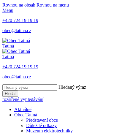
Rovnou na obsah
Rovnou na menu
Menu
+420 724 19 19 19
obec@tatina.cz
Tatiná
Tatiná
+420 724 19 19 19
obec@tatina.cz
Hledaný výraz
Hledat
rozšířené vyhledávání
Aktuálně
Obec Tatiná
Představení obce
Důležité odkazy
Muzeum elektrotechniky