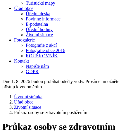
Turistické mapy
Úřad obce
Úřední deska
Povinné informace
E-podatelna
Úřední hodiny
Životní situace
Fotogalerie
Fotografie z akcí
Fotografie obce 2016
ROUŠKOVNÍK
Kontakt
Napište nám
GDPR
Dne 1. 8. 2026 budou probíhat odečty vody. Prosíme umožněte
přístup k vodoměrům.
Úvodní stránka
Úřad obce
Životní situace
Průkaz osoby se zdravotním postižením
Průkaz osoby se zdravotním