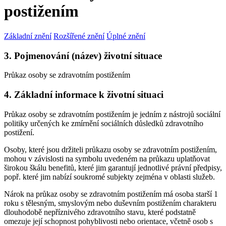
postižením
Základní znění
Rozšířené znění
Úplné znění
3. Pojmenování (název) životní situace
Průkaz osoby se zdravotním postižením
4. Základní informace k životní situaci
Průkaz osoby se zdravotním postižením je jedním z nástrojů sociální
politiky určených ke zmírnění sociálních důsledků zdravotního
postižení.
Osoby, které jsou držiteli průkazu osoby se zdravotním postižením,
mohou v závislosti na symbolu uvedeném na průkazu uplatňovat
širokou škálu benefitů, které jim garantují jednotlivé právní předpisy,
popř. které jim nabízí soukromé subjekty zejména v oblasti služeb.
Nárok na průkaz osoby se zdravotním postižením má osoba starší 1
roku s tělesným, smyslovým nebo duševním postižením charakteru
dlouhodobě nepříznivého zdravotního stavu, které podstatně
omezuje její schopnost pohyblivosti nebo orientace, včetně osob s