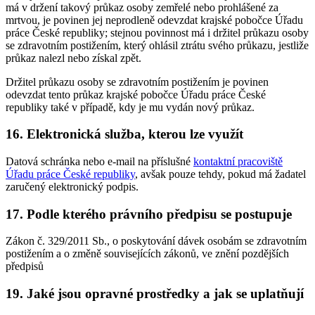
má v držení takový průkaz osoby zemřelé nebo prohlášené za
mrtvou, je povinen jej neprodleně odevzdat krajské pobočce Úřadu
práce České republiky; stejnou povinnost má i držitel průkazu osoby
se zdravotním postižením, který ohlásil ztrátu svého průkazu, jestliže
průkaz nalezl nebo získal zpět.
Držitel průkazu osoby se zdravotním postižením je povinen
odevzdat tento průkaz krajské pobočce Úřadu práce České
republiky také v případě, kdy je mu vydán nový průkaz.
16. Elektronická služba, kterou lze využít
Datová schránka nebo e-mail na příslušné
kontaktní pracoviště
Úřadu práce České republiky
, avšak pouze tehdy, pokud má žadatel
zaručený elektronický podpis.
17. Podle kterého právního předpisu se postupuje
Zákon č. 329/2011 Sb., o poskytování dávek osobám se zdravotním
postižením a o změně souvisejících zákonů, ve znění pozdějších
předpisů
19. Jaké jsou opravné prostředky a jak se uplatňují