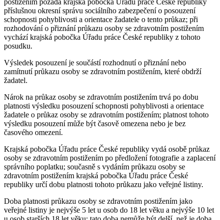
postižením požádá krajská pobočka Úřadu práce České republiky
příslušnou okresní správu sociálního zabezpečení o posouzení
schopnosti pohyblivosti a orientace žadatele o tento průkaz; při
rozhodování o přiznání průkazu osoby se zdravotním postižením
vychází krajská pobočka Úřadu práce České republiky z tohoto
posudku.
Výsledek posouzení je součástí rozhodnutí o přiznání nebo
zamítnutí průkazu osoby se zdravotním postižením, které obdrží
žadatel.
Nárok na průkaz osoby se zdravotním postižením trvá po dobu
platnosti výsledku posouzení schopnosti pohyblivosti a orientace
žadatele o průkaz osoby se zdravotním postižením; platnost tohoto
výsledku posouzení může být časově omezena nebo je bez
časového omezení.
Krajská pobočka Úřadu práce České republiky vydá osobě průkaz
osoby se zdravotním postižením po předložení fotografie a zaplacení
správního poplatku; současně s vydáním průkazu osoby se
zdravotním postižením krajská pobočka Úřadu práce České
republiky určí dobu platnosti tohoto průkazu jako veřejné listiny.
Doba platnosti průkazu osoby se zdravotním postižením jako
veřejné listiny je nejvýše 5 let u osob do 18 let věku a nejvýše 10 let
u osob starších 18 let věku; tato doba nemůže být delší, než je doba,