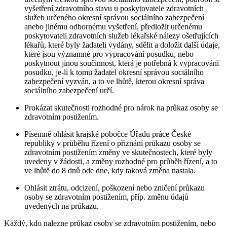
vyšetření zdravotního stavu u poskytovatele zdravotních
služeb určeného okresní správou sociálního zabezpečení
anebo jinému odbornému vyšetření, předložit určenému
poskytovateli zdravotních služeb lékařské nálezy ošetřujících
lékařů, které byly žadateli vydány, sdělit a doložit další údaje,
které jsou významné pro vypracování posudku, nebo
poskytnout jinou součinnost, která je potřebná k vypracování
posudku, je-li k tomu žadatel okresní správou sociálního
zabezpečení vyzván, a to ve lhůtě, kterou okresní správa
sociálního zabezpečení určí.
Prokázat skutečnosti rozhodné pro nárok na průkaz osoby se
zdravotním postižením.
Písemně ohlásit krajské pobočce Úřadu práce České
republiky v průběhu řízení o přiznání průkazu osoby se
zdravotním postižením změny ve skutečnostech, které byly
uvedeny v žádosti, a změny rozhodné pro průběh řízení, a to
ve lhůtě do 8 dnů ode dne, kdy taková změna nastala.
Ohlásit ztrátu, odcizení, poškození nebo zničení průkazu
osoby se zdravotním postižením, příp. změnu údajů
uvedených na průkazu.
Každý, kdo nalezne průkaz osoby se zdravotním postižením, nebo