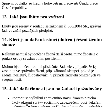
Správní poplatky se hradí v hotovosti na pracovišti Úřadu práce
České republiky.
13. Jaké jsou lhůty pro vyřízení
Lhůty jsou řešeny v souladu se zákonem č. 500/2004 Sb., správní
řád, ve znění pozdějších předpisů.
14. Kteří jsou další účastníci (dotčení) řešení životní
situace
Řešením nemusí být dotčena žádná další osoba mimo žadatele o
průkaz osoby se zdravotním postižením.
Mohou být dotčeni rodinní příslušníci žadatele v případě, že jej
zastupují ve správním řízení, příp. zákonní zástupci, pokud je
žadatel nezletilý, či opatrovníci, v případě žadatelů omezených ve
svéprávnosti.
15. Jaké další činnosti jsou po žadateli požadovány
Podrobit se vyšetření zdravotního stavu lékařem plnícím
úkoly okresní správy sociálního zabezpečení, popř. lékařem
určeným Českou správou sociálního zabezpečení, podrobit se