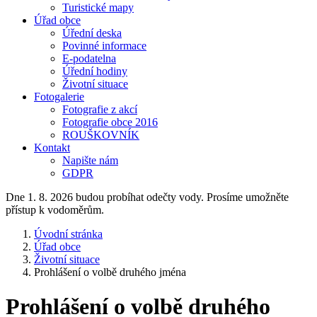
Turistické mapy
Úřad obce
Úřední deska
Povinné informace
E-podatelna
Úřední hodiny
Životní situace
Fotogalerie
Fotografie z akcí
Fotografie obce 2016
ROUŠKOVNÍK
Kontakt
Napište nám
GDPR
Dne 1. 8. 2026 budou probíhat odečty vody. Prosíme umožněte
přístup k vodoměrům.
Úvodní stránka
Úřad obce
Životní situace
Prohlášení o volbě druhého jména
Prohlášení o volbě druhého