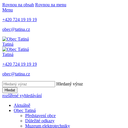
Rovnou na obsah
Rovnou na menu
Menu
+420 724 19 19 19
obec@tatina.cz
Tatiná
Tatiná
+420 724 19 19 19
obec@tatina.cz
Hledaný výraz
Hledat
rozšířené vyhledávání
Aktuálně
Obec Tatiná
Představení obce
Důležité odkazy
Muzeum elektrotechniky