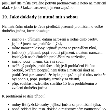
příslušný dle místa trvalého pobytu prohlašovatele nebo na matriční
úřad, v jehož knize narození je jméno zapsáno.
10. Jaké doklady je nutné mít s sebou
Na matričním úřadu je třeba předložit písemné prohlášení o volbě
druhého jména, které obsahuje:
jméno(a), příjmení, datum narození a rodné číslo osoby,
jejíhož jména se prohlášení týká,
místo narození osoby, jejíhož jména se prohlášení týká,
jméno(a), příjmení, popř. rodná příjmení, a datum narození
fyzických osob činících prohlášení za nezletilce,
jméno, popř. jména, která si zvolí,
ověřený podpis prohlašovatelů; je-li prohlášení činěno
osobně, ověření podpisů není třeba a matriční úřad na
prohlášení poznamená, že bylo podepsáno před ním, nebo že
byl podpis, popř. podpisy uznány za vlastní,
příp. souhlas nezletilého staršího 15 let s prohlášením o
zvolení druhého jména.
K prohlášení se dále připojí:
rodný list fyzické osoby, jejíhož jména se prohlášení týká,
popř. oddací list, resp. doklad o registrovaném partnerství, je-