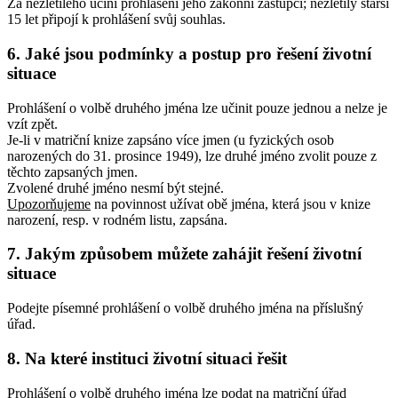
Za nezletilého učiní prohlášení jeho zákonní zástupci; nezletilý starší
15 let připojí k prohlášení svůj souhlas.
6. Jaké jsou podmínky a postup pro řešení životní
situace
Prohlášení o volbě druhého jména lze učinit pouze jednou a nelze je
vzít zpět.
Je-li v matriční knize zapsáno více jmen (u fyzických osob
narozených do 31. prosince 1949), lze druhé jméno zvolit pouze z
těchto zapsaných jmen.
Zvolené druhé jméno nesmí být stejné.
Upozorňujeme
na povinnost užívat obě jména, která jsou v knize
narození, resp. v rodném listu, zapsána.
7. Jakým způsobem můžete zahájit řešení životní
situace
Podejte písemné prohlášení o volbě druhého jména na příslušný
úřad.
8. Na které instituci životní situaci řešit
Prohlášení o volbě druhého jména lze podat na matriční úřad