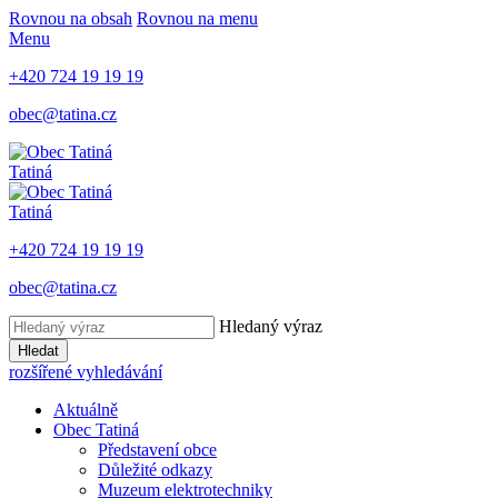
Rovnou na obsah
Rovnou na menu
Menu
+420 724 19 19 19
obec@tatina.cz
Tatiná
Tatiná
+420 724 19 19 19
obec@tatina.cz
Hledaný výraz
Hledat
rozšířené vyhledávání
Aktuálně
Obec Tatiná
Představení obce
Důležité odkazy
Muzeum elektrotechniky