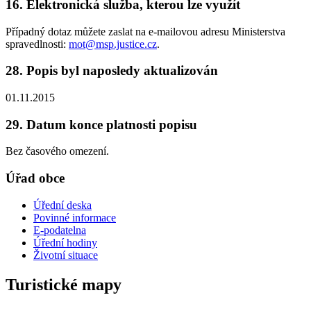
16. Elektronická služba, kterou lze využít
Případný dotaz můžete zaslat na e-mailovou adresu Ministerstva
spravedlnosti:
mot@msp.justice.cz
.
28. Popis byl naposledy aktualizován
01.11.2015
29. Datum konce platnosti popisu
Bez časového omezení.
Úřad obce
Úřední deska
Povinné informace
E-podatelna
Úřední hodiny
Životní situace
Turistické mapy