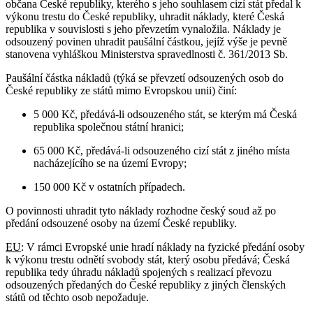
občana České republiky, kterého s jeho souhlasem cizí stát předal k
výkonu trestu do České republiky, uhradit náklady, které Česká
republika v souvislosti s jeho převzetím vynaložila. Náklady je
odsouzený povinen uhradit paušální částkou, jejíž výše je pevně
stanovena vyhláškou Ministerstva spravedlnosti č. 361/2013 Sb.
Paušální částka nákladů (týká se převzetí odsouzených osob do
České republiky ze států mimo Evropskou unii) činí:
5 000 Kč, předává-li odsouzeného stát, se kterým má Česká
republika společnou státní hranici;
65 000 Kč, předává-li odsouzeného cizí stát z jiného místa
nacházejícího se na území Evropy;
150 000 Kč v ostatních případech.
O povinnosti uhradit tyto náklady rozhodne český soud až po
předání odsouzené osoby na území České republiky.
EU
: V rámci Evropské unie hradí náklady na fyzické předání osoby
k výkonu trestu odnětí svobody stát, který osobu předává; Česká
republika tedy úhradu nákladů spojených s realizací převozu
odsouzených předaných do České republiky z jiných členských
států od těchto osob nepožaduje.