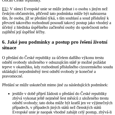
Občan České republiky.
EU
: V rámci Evropské unie se může jednat i o osobu s jiným než
českým občanstvím, přičemž tato podmínka může být nahrazena
tím, že osoba, jíž se předání týká, s tím souhlasí a soud příslušný k
převzetí takového rozhodnutí posoudí takový postup jako vhodný a
účelný z hlediska úspěšného začlenění osoby do společnosti nebo
zajištění její úspěšné léčby.
6. Jaké jsou podmínky a postup pro řešení životní
situace
O předání do České republiky za účelem dalšího výkonu trestu
odnětí svobody uloženého v odsuzujícím státě je možné požádat
teprve v okamžiku, kdy rozhodnutí příslušného cizozemského soudu
ukládající nepodmíněný trest odnětí svobody je konečné a
pravomocné.
Předání se může uskutečnit mimo jiné za následujících podmínek:
jestliže v době přijetí žádosti o předání do České republiky
zbývá vykonat ještě nejméně šest měsíců z uloženého trestu
odnětí svobody; tato doba může být kratší jen ve výjimečných
případech, v případech jiných států než členských států
Evropské unie je naopak vhodné zahájit celý postup, zbývá-li