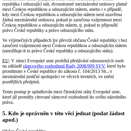
republika i odsuzující stát, dvoustranné mezinárodní smlouvy platné
mezi Českou republikou a odsuzujícím státem, anebo i v případě,
kdy mezi Českou republikou a odsuzujícím státem není uzavřena
žádná mezinárodní smlouva, pokud je zaručena vzájemnost mezi
Českou republikou a odsuzujícím státem, tj. pokud to připouští
právo České republiky a právo odsuzujícího státu.
Ve výjimečných případech lze převzít občana České republiky i bez
zaručení vzájemnosti mezi Českou republikou a odsuzujícím státem
(umožňuje-li to právo České republiky a odsuzujícího státu).
EU
: V rámci Evropské unie probíhá předávání odsouzených osob
na základě
rámcového rozhodnutí Rady 2008/909 SVV
, které bylo
promítnuto v České republice do zákona č. 104/2013 Sb., o
mezinárodní justiční spolupráci ve věcech trestních, ve znění
pozdějších předpisů.
Tento postup je uplatňován mezi členskými státy Evropské unie,
které již promítly citované rámcové rozhodnutí do svého národního
práva.
5. Kdo je oprávněn v této věci jednat (podat žádost
apod.)