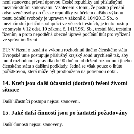
není stanovena právní úpravou České republiky ani příslušnými
mezinárodními smlouvami. Vzhledem k tomu, že postup předání
odsouzené osoby do České republiky za účelem dalšího výkonu
trestu odnětí svobody je upraven v zákoně č. 104/2013 Sb., o
mezinárodní justiční spolupráci ve věcech trestních, je tento postup
ve smyslu § 12 odst. 10 zákona č. 141/1961 Sb., trestní řád, trestním
řízením, a proto nepodléhá obecné úpravě počítání lhůt pro vyřízení
ve správním řízení.
EU
: V řízení o uznání a výkonu rozhodnutí jiného členského státu
Evropské unie postupuje příslušný krajský soud urychleně tak, aby
mohl rozhodnout zpravidla do 90 dnů od obdržení rozhodnutí jiného
členského státu s dalšími podklady. Jedná se však pouze o lhůtu
pořádkovou, která může být prodloužena na potřebnou dobu.
14. Kteří jsou další účastníci (dotčení) řešení životní
situace
Další účastníci postupu nejsou stanoveni.
15. Jaké další činnosti jsou po žadateli požadovány
Další činnosti nejsou stanoveny.