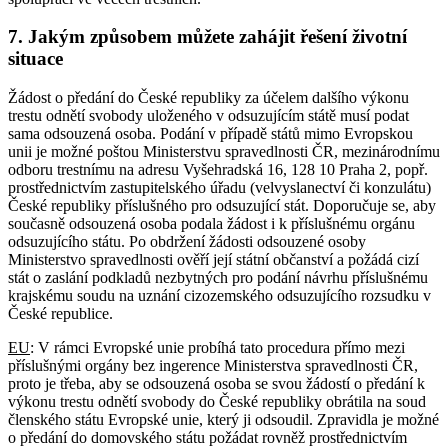
7. Jakým způsobem můžete zahájit řešení životní
situace
Žádost o předání do České republiky za účelem dalšího výkonu
trestu odnětí svobody uloženého v odsuzujícím státě musí podat
sama odsouzená osoba. Podání v případě států mimo Evropskou
unii je možné poštou Ministerstvu spravedlnosti ČR, mezinárodnímu
odboru trestnímu na adresu Vyšehradská 16, 128 10 Praha 2, popř.
prostřednictvím zastupitelského úřadu (velvyslanectví či konzulátu)
České republiky příslušného pro odsuzující stát. Doporučuje se, aby
současně odsouzená osoba podala žádost i k příslušnému orgánu
odsuzujícího státu. Po obdržení žádosti odsouzené osoby
Ministerstvo spravedlnosti ověří její státní občanství a požádá cizí
stát o zaslání podkladů nezbytných pro podání návrhu příslušnému
krajskému soudu na uznání cizozemského odsuzujícího rozsudku v
České republice.
EU
: V rámci Evropské unie probíhá tato procedura přímo mezi
příslušnými orgány bez ingerence Ministerstva spravedlnosti ČR,
proto je třeba, aby se odsouzená osoba se svou žádostí o předání k
výkonu trestu odnětí svobody do České republiky obrátila na soud
členského státu Evropské unie, který ji odsoudil. Zpravidla je možné
o předání do domovského státu požádat rovněž prostřednictvím