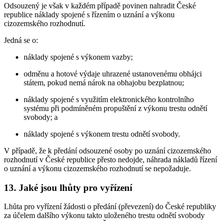
Odsouzený je však v každém případě povinen nahradit České
republice náklady spojené s řízením o uznání a výkonu
cizozemského rozhodnutí.
Jedná se o:
náklady spojené s výkonem vazby;
odměnu a hotové výdaje uhrazené ustanovenému obhájci
státem, pokud nemá nárok na obhajobu bezplatnou;
náklady spojené s využitím elektronického kontrolního
systému při podmíněném propuštění z výkonu trestu odnětí
svobody; a
náklady spojené s výkonem trestu odnětí svobody.
V případě, že k předání odsouzené osoby po uznání cizozemského
rozhodnutí v České republice přesto nedojde, náhrada nákladů řízení
o uznání a výkonu cizozemského rozhodnutí se nepožaduje.
13. Jaké jsou lhůty pro vyřízení
Lhůta pro vyřízení žádosti o předání (převezení) do České republiky
za účelem dalšího výkonu takto uloženého trestu odnětí svobody