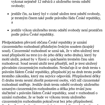
vykonat nejméně 12 měsíců z uloženého trestu odnětí
svobody;
jestliže čin, za který byl v cizině uložen trest odnětí svobody,
je trestným činem také podle právního řádu České republiky,
a
jestliže výkon uloženého trestu odnětí svobody není promlčen
podle práva České republiky.
Předpokladem převzetí občana České republiky je uznání
cizozemského rozhodnutí příslušným českým soudem (krajský
soud). Cizozemské rozhodnutí se uzná tak, že v něm uložený trest
soud přizpůsobí na trest (co do jeho délky nebo druhu), který by
mohl uložit, pokud by v řízení o spáchaném trestném činu sám
rozhodoval. Soud nesmí uložit trest přísnější, než je trest uložený
původním cizozemským rozhodnutím. Neslučuje-li se druh trestu s
právním řádem České republiky, přizpůsobí jej na druh trestu podle
trestního zákoníku, který mu nejvíce odpovídá. Přizpůsobení délky
či druhu trestu nesmí zhoršit postavení osoby, vůči níž cizozemské
rozhodnutí směřuje. Jestliže druh trestu odnětí svobody uloženého
uznaným cizozemským rozhodnutím a délka jeho trvání jsou
slučitelné s právním řádem České republiky, soud v rozhodnutí o
uznání rozhodne, že se bude ve výkonu trestu uloženého
cizozemským rozhodnutím pokračovat bez jeho přizpůsobení.