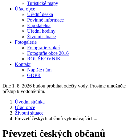
Turistické mapy
Úřad obce
Úřední deska
Povinné informace
E-podatelna
Úřední hodiny
Životní situace
Fotogalerie
Fotografie z akcí
Fotografie obce 2016
ROUŠKOVNÍK
Kontakt
Napište nám
GDPR
Dne 1. 8. 2026 budou probíhat odečty vody. Prosíme umožněte
přístup k vodoměrům.
Úvodní stránka
Úřad obce
Životní situace
Převzetí českých občanů vykonávajících...
Převzetí českých občanů