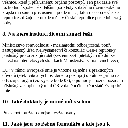
věznice, která ji příslušnému orgánu postoupí. Ten pak zašle své
rozhodnutí společně s dalšími podklady k dalšímu řízení českému
krajskému soudu příslušnému podle místa, kde se osoba v České
republice zdržuje nebo kde měla v České republice poslední trvalý
pobyt.
8. Na které instituci životní situaci řešit
Ministerstvo spravedlnosti - mezinárodní odbor trestní, popř.
zastupitelský úřad (velvyslanectví či konzulát) České republiky
příslušný pro odsuzující stát (seznam zastupitelských úřadů lze
nalézt na internetových stránkách Ministerstva zahraničních věcí).
EU
: V rámci Evropské unie je vhodné zejména z praktických
důvodů (efektivita a rychlost daného postupu) obrátit se přímo na
odsuzující orgán (viz výše v bodě 07); o pomoc je možné požádat i
příslušný zastupitelský úřad ČR v daném členském státě Evropské
unie.
10. Jaké doklady je nutné mít s sebou
Pro samotnou žádost nejsou vyžadovány.
11. Jaké jsou potřebné formuláře a kde jsou k