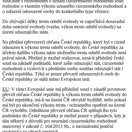
Současně s rozhodnutím o uznání cizozemského rozhodnutí soud
rozhodne o vlastním výkonu uznaného cizozemského rozhodnutí a
o zařazení odsouzené osoby do konkrétního typu věznice.
Do zbývající délky trestu odnětí svobody se započítává dosavadní
doba omezení svobody (vazba, výkon trestu odnětí svobody) na
území odsuzujícího státu.
Na předání (převezení) občana České republiky, který byl v cizině
odsouzen k výkonu trestu odnětí svobody, do České republiky za
účelem dalšího výkonu takto uloženého trestu odnětí svobody není
právní nárok. Předání je možné realizovat, uzná-li příslušný český
soud na základě podkladů, které zašle odsuzující stát, cizozemské
rozhodnutí a vysloví-li s předáním osoby souhlas odsuzující stát i
Česká republika. Týká se pouze převzetí odsouzených osob do
České republiky ze států mimo Evropskou unii.
EU
: V rámci Evropské unie má příslušný soud v zásadě povinnost
převzít občana České republiky k výkonu trestu odnětí svobody do
České republiky, má-li na území ČR obvyklé bydliště, nebo pokud
má být po ukončení výkonu trestu / ochranného opatření na území
ČR vyhoštěn. Odmítnout převzetí občana ČR splňujícího tyto
podmínky do České republiky je možné pouze v případech, kdy je
dán některý z důvodů pro neuznání cizozemského rozhodnutí
stanovený v zákoně č. 104/2013 Sb., o mezinárodní justiční
spolupráci ve věcech trestních.