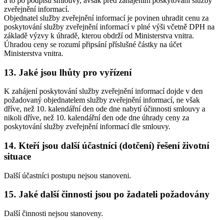
a to po podpisu smlouvy, avšak před zahájením poskytování služby
zveřejnění informací.
Objednatel služby zveřejnění informací je povinen uhradit cenu za
poskytování služby zveřejnění informací v plné výši včetně DPH na
základě výzvy k úhradě, kterou obdrží od Ministerstva vnitra.
Úhradou ceny se rozumí připsání příslušné částky na účet
Ministerstva vnitra.
13. Jaké jsou lhůty pro vyřízení
K zahájení poskytování služby zveřejnění informací dojde v den
požadovaný objednatelem služby zveřejnění informací, ne však
dříve, než 10. kalendářní den ode dne nabytí účinnosti smlouvy a
nikoli dříve, než 10. kalendářní den ode dne úhrady ceny za
poskytování služby zveřejnění informací dle smlouvy.
14. Kteří jsou další účastníci (dotčení) řešení životní
situace
Další účastníci postupu nejsou stanoveni.
15. Jaké další činnosti jsou po žadateli požadovány
Další činnosti nejsou stanoveny.