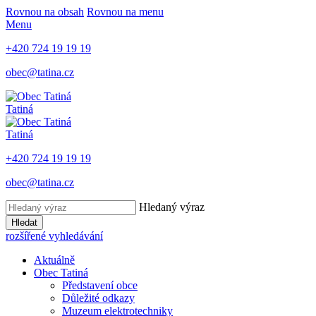
Rovnou na obsah
Rovnou na menu
Menu
+420 724 19 19 19
obec@tatina.cz
Tatiná
Tatiná
+420 724 19 19 19
obec@tatina.cz
Hledaný výraz
Hledat
rozšířené vyhledávání
Aktuálně
Obec Tatiná
Představení obce
Důležité odkazy
Muzeum elektrotechniky