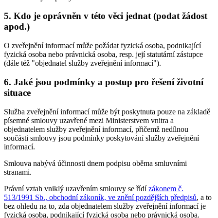
5. Kdo je oprávněn v této věci jednat (podat žádost
apod.)
O zveřejnění informací může požádat fyzická osoba, podnikající
fyzická osoba nebo právnická osoba, resp. její statutární zástupce
(dále též "objednatel služby zveřejnění informací").
6. Jaké jsou podmínky a postup pro řešení životní
situace
Služba zveřejnění informací může být poskytnuta pouze na základě
písemné smlouvy uzavřené mezi Ministerstvem vnitra a
objednatelem služby zveřejnění informací, přičemž nedílnou
součásti smlouvy jsou podmínky poskytování služby zveřejnění
informací.
Smlouva nabývá účinnosti dnem podpisu oběma smluvními
stranami.
Právní vztah vniklý uzavřením smlouvy se řídí
zákonem č.
513/1991 Sb., obchodní zákoník, ve znění pozdějších předpisů
, a to
bez ohledu na to, zda objednatelem služby zveřejnění informací je
fyzická osoba, podnikající fyzická osoba nebo právnická osoba.