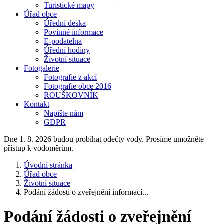
Turistické mapy
Úřad obce
Úřední deska
Povinné informace
E-podatelna
Úřední hodiny
Životní situace
Fotogalerie
Fotografie z akcí
Fotografie obce 2016
ROUŠKOVNÍK
Kontakt
Napište nám
GDPR
Dne 1. 8. 2026 budou probíhat odečty vody. Prosíme umožněte
přístup k vodoměrům.
Úvodní stránka
Úřad obce
Životní situace
Podání žádosti o zveřejnění informací...
Podání žádosti o zveřejnění