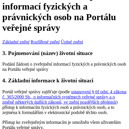
informací fyzických a
právnických osob na Portálu
veřejné správy
Základní znění
Rozšířené znění
Úplné znění
3. Pojmenování (název) životní situace
Podání žádosti o zveřejnění informací fyzických a právnických osob
na Portálu veřejné správy
4. Základní informace k životní situaci
Portál veřejné správy zajišťuje (podle
ustanovení § 6f odst. 4 zákona
č. 365/2000 Sb., o informačních systémech veřejné správy a o
změně některých dalších zákonů, ve znění pozdějších předpisů
)
přístup k informacím fyzických osob a právnických osob, a to
zejména k formulářům v elektronické podobě těchto osob.
Přístup ke zveřejněným informacím je umožněn všem uživatelům
Portálu veřejné správy.