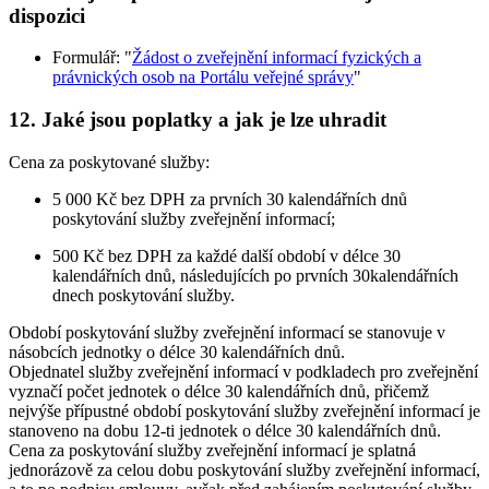
dispozici
Formulář: "
Žádost o zveřejnění informací fyzických a
právnických osob na Portálu veřejné správy
"
12. Jaké jsou poplatky a jak je lze uhradit
Cena za poskytované služby:
5 000 Kč bez DPH za prvních 30 kalendářních dnů
poskytování služby zveřejnění informací;
500 Kč bez DPH za každé další období v délce 30
kalendářních dnů, následujících po prvních 30kalendářních
dnech poskytování služby.
Období poskytování služby zveřejnění informací se stanovuje v
násobcích jednotky o délce 30 kalendářních dnů.
Objednatel služby zveřejnění informací v podkladech pro zveřejnění
vyznačí počet jednotek o délce 30 kalendářních dnů, přičemž
nejvýše přípustné období poskytování služby zveřejnění informací je
stanoveno na dobu 12-ti jednotek o délce 30 kalendářních dnů.
Cena za poskytování služby zveřejnění informací je splatná
jednorázově za celou dobu poskytování služby zveřejnění informací,