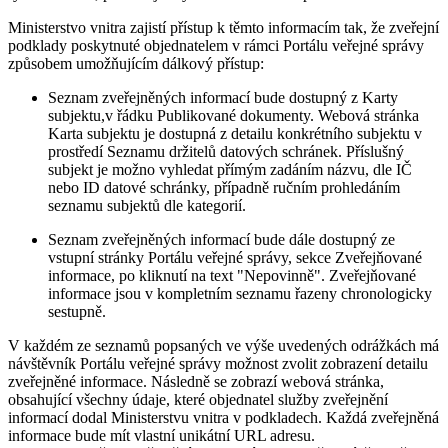
Ministerstvo vnitra zajistí přístup k těmto informacím tak, že zveřejní
podklady poskytnuté objednatelem v rámci Portálu veřejné správy
způsobem umožňujícím dálkový přístup:
Seznam zveřejněných informací bude dostupný z Karty
subjektu,v řádku Publikované dokumenty. Webová stránka
Karta subjektu je dostupná z detailu konkrétního subjektu v
prostředí Seznamu držitelů datových schránek. Příslušný
subjekt je možno vyhledat přímým zadáním názvu, dle IČ
nebo ID datové schránky, případně ručním prohledáním
seznamu subjektů dle kategorií.
Seznam zveřejněných informací bude dále dostupný ze
vstupní stránky Portálu veřejné správy, sekce Zveřejňované
informace, po kliknutí na text "Nepovinně". Zveřejňované
informace jsou v kompletním seznamu řazeny chronologicky
sestupně.
V každém ze seznamů popsaných ve výše uvedených odrážkách má
návštěvník Portálu veřejné správy možnost zvolit zobrazení detailu
zveřejněné informace. Následně se zobrazí webová stránka,
obsahující všechny údaje, které objednatel služby zveřejnění
informací dodal Ministerstvu vnitra v podkladech. Každá zveřejněná
informace bude mít vlastní unikátní URL adresu.