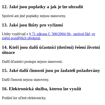
12. Jaké jsou poplatky a jak je lze uhradit
Správní ani jiné poplatky nejsou stanoveny.
13. Jaké jsou lhůty pro vyřízení
Lhůty vyplývají z
§ 71 zákona č. 500/2004 Sb., správní řád, ve
znění pozdějších předpisů
.
14. Kteří jsou další účastníci (dotčení) řešení životní
situace
Další účastníci postupu nejsou stanoveni.
15. Jaké další činnosti jsou po žadateli požadovány
Další činnosti nejsou stanoveny.
16. Elektronická služba, kterou lze využít
Podání lze učinit elektronicky.