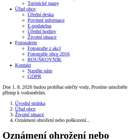
Turistické mapy
Úřad obce
Úřední deska
Povinné informace
E-podatelna
Úřední hodiny
Životní situace
Fotogalerie
Fotografie z akcí
Fotografie obce 2016
ROUŠKOVNÍK
Kontakt
Napište nám
GDPR
Dne 1. 8. 2026 budou probíhat odečty vody. Prosíme umožněte
přístup k vodoměrům.
Úvodní stránka
Úřad obce
Životní situace
Oznámení ohrožení nebo poškození...
Oznámení ohrožení nebo