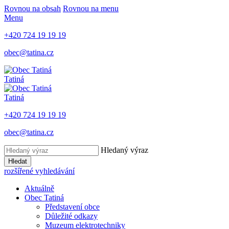
Rovnou na obsah
Rovnou na menu
Menu
+420 724 19 19 19
obec@tatina.cz
Tatiná
Tatiná
+420 724 19 19 19
obec@tatina.cz
Hledaný výraz
Hledat
rozšířené vyhledávání
Aktuálně
Obec Tatiná
Představení obce
Důležité odkazy
Muzeum elektrotechniky