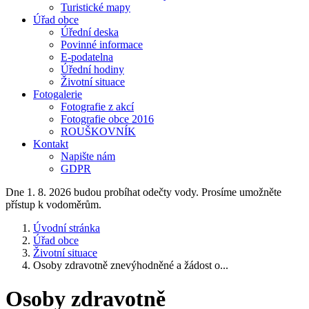
Turistické mapy
Úřad obce
Úřední deska
Povinné informace
E-podatelna
Úřední hodiny
Životní situace
Fotogalerie
Fotografie z akcí
Fotografie obce 2016
ROUŠKOVNÍK
Kontakt
Napište nám
GDPR
Dne 1. 8. 2026 budou probíhat odečty vody. Prosíme umožněte
přístup k vodoměrům.
Úvodní stránka
Úřad obce
Životní situace
Osoby zdravotně znevýhodněné a žádost o...
Osoby zdravotně