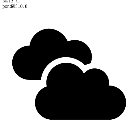
30/13 °C
pondělí
10. 8.