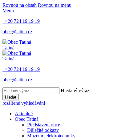
Rovnou na obsah
Rovnou na menu
Menu
+420 724 19 19 19
obec@tatina.cz
Tatiná
Tatiná
+420 724 19 19 19
obec@tatina.cz
Hledaný výraz
Hledat
rozšířené vyhledávání
Aktuálně
Obec Tatiná
Představení obce
Důležité odkazy
Muzeum elektrotechniky