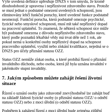
Výše uvedená definice upřesňuje DNZS v tom smyslu, že kromě
dlouhodobosti je upravena i nepříznivost zdravotního stavu. Protože
se musí jednat o podstatné omezení uvedených schopností, jsou
eliminovány lehčí funkční poruchy, které uvedené funkce podstatně
neomezují. Funkční porucha, která podstatně omezuje psychické,
fyzické nebo smyslové schopnosti, musí mít také nepříznivý dopad
na pracovní uplatnění. To znamená, že některá schopnost sice může
být podstatně omezena z důvodu nepříznivého zdravotního stavu,
který podle poznatků lékařské vědy má trvat déle než 1 rok, ale
pokud nemá u konkrétní osoby nepříznivý dopad na schopnost
pracovního uplatnění, využití nebo získání kvalifikace, nejedná se o
DNZS pro účely přiznání statusu OZZ.
Status OZZ nemůže získat osoba, u které probíhá řízení o přiznání
invalidního důchodu, nebo osoba, která již byla uznána invalidní v
jakémkoliv stupni invalidity.
7. Jakým způsobem můžete zahájit řešení životní
situace
Řízení o uznání osoby jako zdravotně znevýhodněné lze zahájit buď
na základě žádosti fyzické osoby (o přiznání statusu OZZ/ o odnětí
statusu OZZ) nebo z moci úřední (o odnětí statusu OZZ).
Podnětem k zahájení řízení z moci úřední bude zejména zjištění