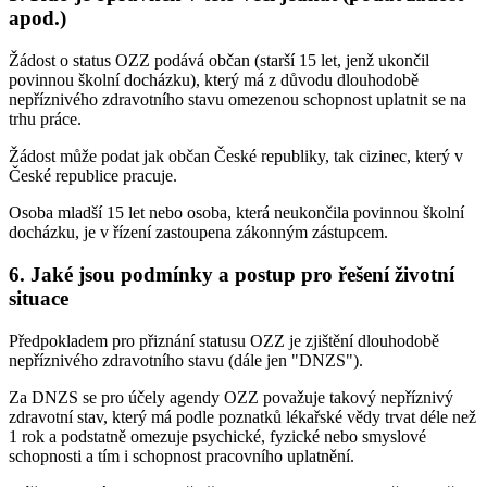
apod.)
Žádost o status OZZ podává občan (starší 15 let, jenž ukončil
povinnou školní docházku), který má z důvodu dlouhodobě
nepříznivého zdravotního stavu omezenou schopnost uplatnit se na
trhu práce.
Žádost může podat jak občan České republiky, tak cizinec, který v
České republice pracuje.
Osoba mladší 15 let nebo osoba, která neukončila povinnou školní
docházku, je v řízení zastoupena zákonným zástupcem.
6. Jaké jsou podmínky a postup pro řešení životní
situace
Předpokladem pro přiznání statusu OZZ je zjištění dlouhodobě
nepříznivého zdravotního stavu (dále jen "DNZS").
Za DNZS se pro účely agendy OZZ považuje takový nepříznivý
zdravotní stav, který má podle poznatků lékařské vědy trvat déle než
1 rok a podstatně omezuje psychické, fyzické nebo smyslové
schopnosti a tím i schopnost pracovního uplatnění.