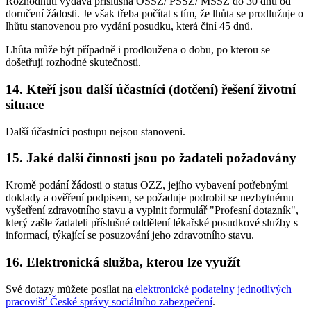
Rozhodnutí vydává příslušná OSSZ/ PSSZ/ MSSZ do 30 dnů od
doručení žádosti. Je však třeba počítat s tím, že lhůta se prodlužuje o
lhůtu stanovenou pro vydání posudku, která činí 45 dnů.
Lhůta může být případně i prodloužena o dobu, po kterou se
došetřují rozhodné skutečnosti.
14. Kteří jsou další účastníci (dotčení) řešení životní
situace
Další účastníci postupu nejsou stanoveni.
15. Jaké další činnosti jsou po žadateli požadovány
Kromě podání žádosti o status OZZ, jejího vybavení potřebnými
doklady a ověření podpisem, se požaduje podrobit se nezbytnému
vyšetření zdravotního stavu a vyplnit formulář "
Profesní dotazník
",
který zašle žadateli příslušné oddělení lékařské posudkové služby s
informací, týkající se posuzování jeho zdravotního stavu.
16. Elektronická služba, kterou lze využít
Své dotazy můžete posílat na
elektronické podatelny jednotlivých
pracovišť České správy sociálního zabezpečení
.