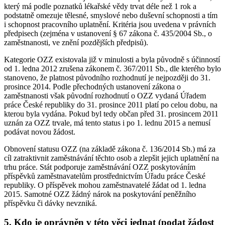
který má podle poznatků lékařské vědy trvat déle než 1 rok a
podstatně omezuje tělesné, smyslové nebo duševní schopnosti a tím
i schopnost pracovního uplatnění. Kritéria jsou uvedena v právních
předpisech (zejména v ustanovení § 67 zákona č. 435/2004 Sb., o
zaměstnanosti, ve znění pozdějších předpisů).
Kategorie OZZ existovala již v minulosti a byla původně s účinností
od 1. ledna 2012 zrušena zákonem č. 367/2011 Sb., dle kterého bylo
stanoveno, že platnost původního rozhodnutí je nejpozději do 31.
prosince 2014. Podle přechodných ustanovení zákona o
zaměstnanosti však původní rozhodnutí o OZZ vydaná Úřadem
práce České republiky do 31. prosince 2011 platí po celou dobu, na
kterou byla vydána. Pokud byl tedy občan před 31. prosincem 2011
uznán za OZZ trvale, má tento status i po 1. lednu 2015 a nemusí
podávat novou žádost.
Obnovení statusu OZZ (na základě zákona č. 136/2014 Sb.) má za
cíl zatraktivnit zaměstnávání těchto osob a zlepšit jejich uplatnění na
trhu práce. Stát podporuje zaměstnávání OZZ poskytováním
příspěvků zaměstnavatelům prostřednictvím Úřadu práce České
republiky. O příspěvek mohou zaměstnavatelé žádat od 1. ledna
2015. Samotné OZZ žádný nárok na poskytování peněžního
příspěvku či dávky nevzniká.
5. Kdo je oprávněn v této věci jednat (podat žádost