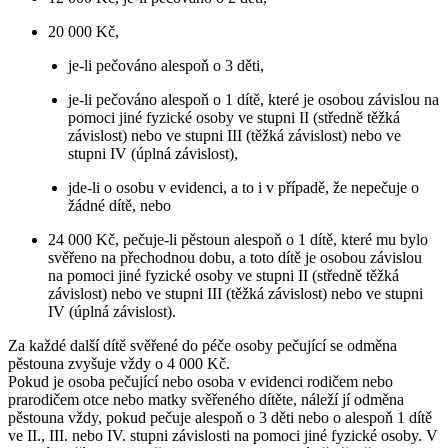
20 000 Kč,
je-li pečováno alespoň o 3 děti,
je-li pečováno alespoň o 1 dítě, které je osobou závislou na
pomoci jiné fyzické osoby ve stupni II (středně těžká
závislost) nebo ve stupni III (těžká závislost) nebo ve
stupni IV (úplná závislost),
jde-li o osobu v evidenci, a to i v případě, že nepečuje o
žádné dítě, nebo
24 000 Kč, pečuje-li pěstoun alespoň o 1 dítě, které mu bylo
svěřeno na přechodnou dobu, a toto dítě je osobou závislou
na pomoci jiné fyzické osoby ve stupni II (středně těžká
závislost) nebo ve stupni III (těžká závislost) nebo ve stupni
IV (úplná závislost).
Za každé další dítě svěřené do péče osoby pečující se odměna
pěstouna zvyšuje vždy o 4 000 Kč.
Pokud je osoba pečující nebo osoba v evidenci rodičem nebo
prarodičem otce nebo matky svěřeného dítěte, náleží jí odměna
pěstouna vždy, pokud pečuje alespoň o 3 děti nebo o alespoň 1 dítě
ve II., III. nebo IV. stupni závislosti na pomoci jiné fyzické osoby. V