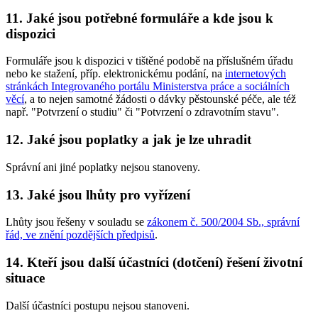
11. Jaké jsou potřebné formuláře a kde jsou k
dispozici
Formuláře jsou k dispozici v tištěné podobě na příslušném úřadu
nebo ke stažení, příp. elektronickému podání, na
internetových
stránkách Integrovaného portálu Ministerstva práce a sociálních
věcí
, a to nejen samotné žádosti o dávky pěstounské péče, ale též
např. "Potvrzení o studiu" či "Potvrzení o zdravotním stavu".
12. Jaké jsou poplatky a jak je lze uhradit
Správní ani jiné poplatky nejsou stanoveny.
13. Jaké jsou lhůty pro vyřízení
Lhůty jsou řešeny v souladu se
zákonem č. 500/2004 Sb., správní
řád, ve znění pozdějších předpisů
.
14. Kteří jsou další účastníci (dotčení) řešení životní
situace
Další účastníci postupu nejsou stanoveni.