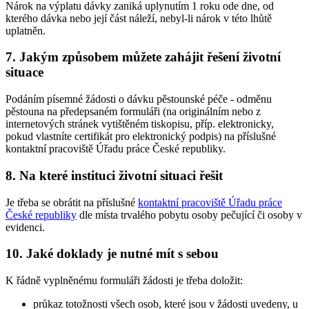
Nárok na výplatu dávky zaniká uplynutím 1 roku ode dne, od
kterého dávka nebo její část náleží, nebyl-li nárok v této lhůtě
uplatněn.
7. Jakým způsobem můžete zahájit řešení životní
situace
Podáním písemné žádosti o dávku pěstounské péče - odměnu
pěstouna na předepsaném formuláři (na originálním nebo z
internetových stránek vytištěném tiskopisu, příp. elektronicky,
pokud vlastníte certifikát pro elektronický podpis) na příslušné
kontaktní pracoviště Úřadu práce České republiky.
8. Na které instituci životní situaci řešit
Je třeba se obrátit na příslušné
kontaktní pracoviště Úřadu práce
České republiky
dle místa trvalého pobytu osoby pečující či osoby v
evidenci.
10. Jaké doklady je nutné mít s sebou
K řádně vyplněnému formuláři žádosti je třeba doložit:
průkaz totožnosti všech osob, které jsou v žádosti uvedeny, u