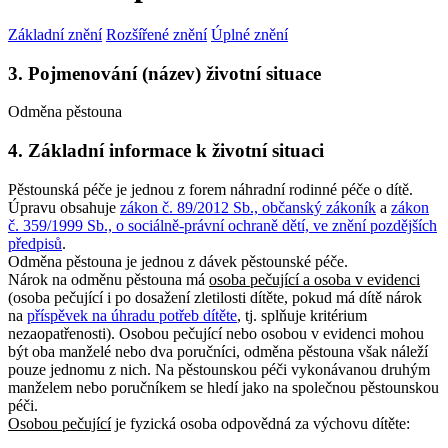
Základní znění
Rozšířené znění
Úplné znění
3. Pojmenování (název) životní situace
Odměna pěstouna
4. Základní informace k životní situaci
Pěstounská péče je jednou z forem náhradní rodinné péče o dítě.
Úpravu obsahuje
zákon č. 89/2012 Sb., občanský zákoník
a
zákon
č. 359/1999 Sb., o sociálně-právní ochraně dětí, ve znění pozdějších
předpisů
.
Odměna pěstouna je jednou z dávek pěstounské péče.
Nárok na odměnu pěstouna má
osoba pečující a osoba v evidenci
(osoba pečující i po dosažení zletilosti dítěte, pokud má dítě nárok
na
příspěvek na úhradu potřeb dítěte
, tj. splňuje kritérium
nezaopatřenosti). Osobou pečující nebo osobou v evidenci mohou
být oba manželé nebo dva poručníci, odměna pěstouna však náleží
pouze jednomu z nich. Na pěstounskou péči vykonávanou druhým
manželem nebo poručníkem se hledí jako na společnou pěstounskou
péči.
Osobou pečující
je fyzická osoba odpovědná za výchovu dítěte: