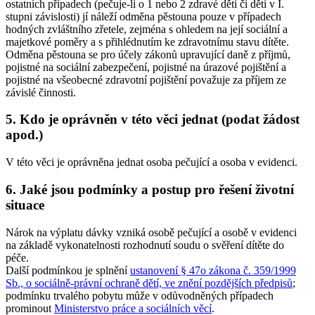
ostatních případech (pečuje-li o 1 nebo 2 zdravé děti či děti v I.
stupni závislosti) jí náleží odměna pěstouna pouze v případech
hodných zvláštního zřetele, zejména s ohledem na její sociální a
majetkové poměry a s přihlédnutím ke zdravotnímu stavu dítěte.
Odměna pěstouna se pro účely zákonů upravující daně z příjmů,
pojistné na sociální zabezpečení, pojistné na úrazové pojištění a
pojistné na všeobecné zdravotní pojištění považuje za příjem ze
závislé činnosti.
5. Kdo je oprávněn v této věci jednat (podat žádost
apod.)
V této věci je oprávněna jednat osoba pečující a osoba v evidenci.
6. Jaké jsou podmínky a postup pro řešení životní
situace
Nárok na výplatu dávky vzniká osobě pečující a osobě v evidenci
na základě vykonatelnosti rozhodnutí soudu o svěření dítěte do
péče.
Další podmínkou je splnění
ustanovení § 47o zákona č. 359/1999
Sb., o sociálně-právní ochraně dětí, ve znění pozdějších předpisů
;
podmínku trvalého pobytu může v odůvodněných případech
prominout
Ministerstvo práce a sociálních věcí
.