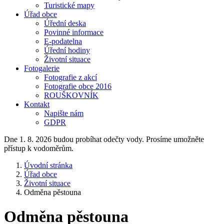
Turistické mapy
Úřad obce
Úřední deska
Povinné informace
E-podatelna
Úřední hodiny
Životní situace
Fotogalerie
Fotografie z akcí
Fotografie obce 2016
ROUŠKOVNÍK
Kontakt
Napište nám
GDPR
Dne 1. 8. 2026 budou probíhat odečty vody. Prosíme umožněte
přístup k vodoměrům.
Úvodní stránka
Úřad obce
Životní situace
Odměna pěstouna
Odměna pěstouna