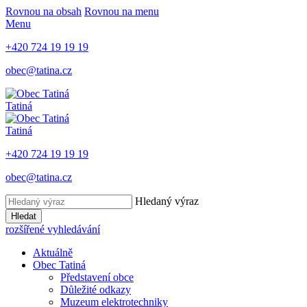
Rovnou na obsah
Rovnou na menu
Menu
+420 724 19 19 19
obec@tatina.cz
Tatiná
Tatiná
+420 724 19 19 19
obec@tatina.cz
Hledaný výraz
Hledat
rozšířené vyhledávání
Aktuálně
Obec Tatiná
Představení obce
Důležité odkazy
Muzeum elektrotechniky