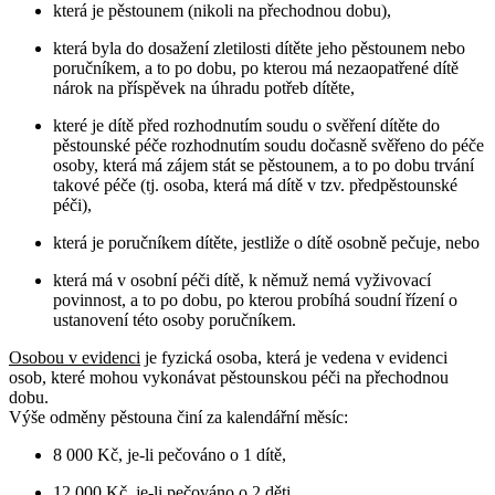
která je pěstounem (nikoli na přechodnou dobu),
která byla do dosažení zletilosti dítěte jeho pěstounem nebo
poručníkem, a to po dobu, po kterou má nezaopatřené dítě
nárok na příspěvek na úhradu potřeb dítěte,
které je dítě před rozhodnutím soudu o svěření dítěte do
pěstounské péče rozhodnutím soudu dočasně svěřeno do péče
osoby, která má zájem stát se pěstounem, a to po dobu trvání
takové péče (tj. osoba, která má dítě v tzv. předpěstounské
péči),
která je poručníkem dítěte, jestliže o dítě osobně pečuje, nebo
která má v osobní péči dítě, k němuž nemá vyživovací
povinnost, a to po dobu, po kterou probíhá soudní řízení o
ustanovení této osoby poručníkem.
Osobou v evidenci
je fyzická osoba, která je vedena v evidenci
osob, které mohou vykonávat pěstounskou péči na přechodnou
dobu.
Výše odměny pěstouna činí za kalendářní měsíc:
8 000 Kč, je-li pečováno o 1 dítě,
12 000 Kč, je-li pečováno o 2 děti,