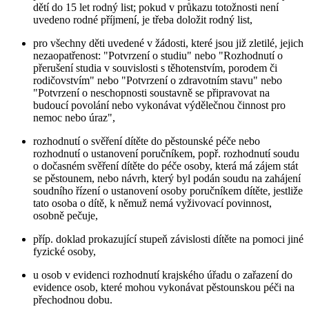
dětí do 15 let rodný list; pokud v průkazu totožnosti není
uvedeno rodné příjmení, je třeba doložit rodný list,
pro všechny děti uvedené v žádosti, které jsou již zletilé, jejich
nezaopatřenost: "Potvrzení o studiu" nebo "Rozhodnutí o
přerušení studia v souvislosti s těhotenstvím, porodem či
rodičovstvím" nebo "Potvrzení o zdravotním stavu" nebo
"Potvrzení o neschopnosti soustavně se připravovat na
budoucí povolání nebo vykonávat výdělečnou činnost pro
nemoc nebo úraz",
rozhodnutí o svěření dítěte do pěstounské péče nebo
rozhodnutí o ustanovení poručníkem, popř. rozhodnutí soudu
o dočasném svěření dítěte do péče osoby, která má zájem stát
se pěstounem, nebo návrh, který byl podán soudu na zahájení
soudního řízení o ustanovení osoby poručníkem dítěte, jestliže
tato osoba o dítě, k němuž nemá vyživovací povinnost,
osobně pečuje,
příp. doklad prokazující stupeň závislosti dítěte na pomoci jiné
fyzické osoby,
u osob v evidenci rozhodnutí krajského úřadu o zařazení do
evidence osob, které mohou vykonávat pěstounskou péči na
přechodnou dobu.