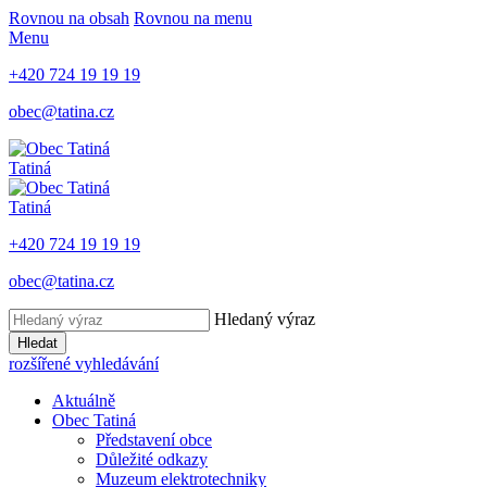
Rovnou na obsah
Rovnou na menu
Menu
+420 724 19 19 19
obec@tatina.cz
Tatiná
Tatiná
+420 724 19 19 19
obec@tatina.cz
Hledaný výraz
Hledat
rozšířené vyhledávání
Aktuálně
Obec Tatiná
Představení obce
Důležité odkazy
Muzeum elektrotechniky