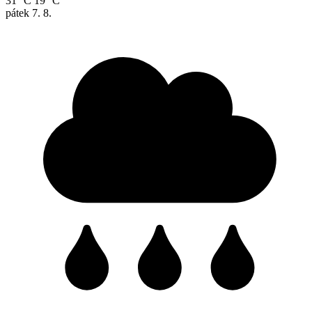
31 °C
19 °C
pátek
7. 8.