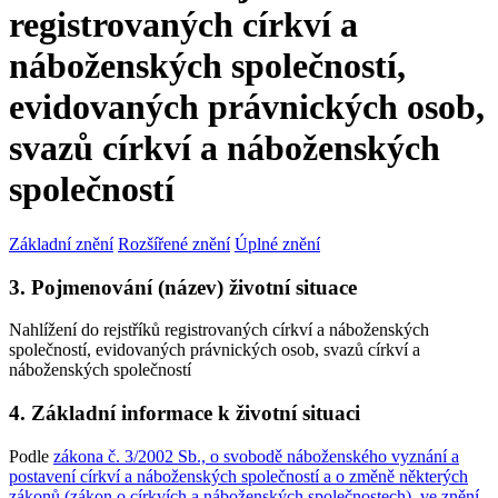
registrovaných církví a
náboženských společností,
evidovaných právnických osob,
svazů církví a náboženských
společností
Základní znění
Rozšířené znění
Úplné znění
3. Pojmenování (název) životní situace
Nahlížení do rejstříků registrovaných církví a náboženských
společností, evidovaných právnických osob, svazů církví a
náboženských společností
4. Základní informace k životní situaci
Podle
zákona č. 3/2002 Sb., o svobodě náboženského vyznání a
postavení církví a náboženských společností a o změně některých
zákonů (zákon o církvích a náboženských společnostech), ve znění