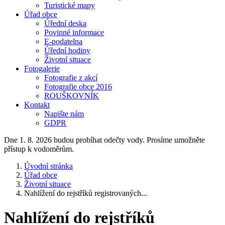
Turistické mapy
Úřad obce
Úřední deska
Povinné informace
E-podatelna
Úřední hodiny
Životní situace
Fotogalerie
Fotografie z akcí
Fotografie obce 2016
ROUŠKOVNÍK
Kontakt
Napište nám
GDPR
Dne 1. 8. 2026 budou probíhat odečty vody. Prosíme umožněte
přístup k vodoměrům.
Úvodní stránka
Úřad obce
Životní situace
Nahlížení do rejstříků registrovaných...
Nahlížení do rejstříků