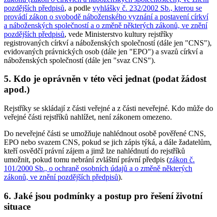
pozdějších předpisů
, a podle
vyhlášky č. 232/2002 Sb., kterou se
provádí zákon o svobodě náboženského vyznání a postavení církví
a náboženských společností a o změně některých zákonů, ve znění
pozdějších předpisů
, vede Ministerstvo kultury rejstříky
registrovaných církví a náboženských společností (dále jen "CNS"),
evidovaných právnických osob (dále jen "EPO") a svazů církví a
náboženských společností (dále jen "svaz CNS").
5. Kdo je oprávněn v této věci jednat (podat žádost
apod.)
Rejstříky se skládají z části veřejné a z části neveřejné. Kdo může do
veřejné části rejstříků nahlížet, není zákonem omezeno.
Do neveřejné části se umožňuje nahlédnout osobě pověřené CNS,
EPO nebo svazem CNS, pokud se jich zápis týká, a dále žadatelům,
kteří osvědčí právní zájem a jimž lze nahlédnutí do rejstříků
umožnit, pokud tomu nebrání zvláštní právní předpis (
zákon č.
101/2000 Sb., o ochraně osobních údajů a o změně některých
zákonů, ve znění pozdějších předpisů
).
6. Jaké jsou podmínky a postup pro řešení životní
situace