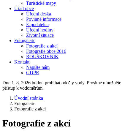
Turistické mapy
Úřad obce
Úřední deska
Povinné informace
E-podatelna
Úřední hodiny
Životní situace
Fotogalerie
Fotografie z akcí
Fotografie obce 2016
ROUŠKOVNÍK
Kontakt
Napište nám
GDPR
Dne 1. 8. 2026 budou probíhat odečty vody. Prosíme umožněte
přístup k vodoměrům.
Úvodní stránka
Fotogalerie
Fotografie z akcí
Fotografie z akcí