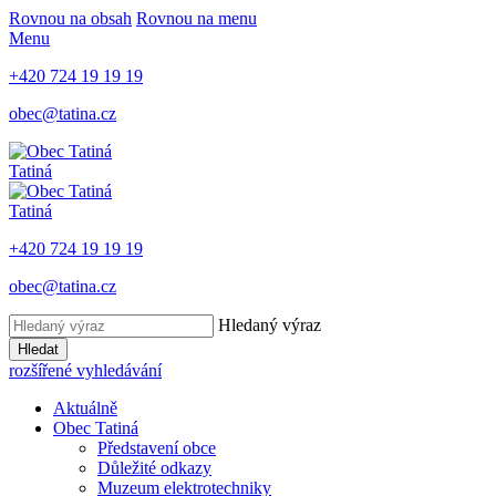
Rovnou na obsah
Rovnou na menu
Menu
+420 724 19 19 19
obec@tatina.cz
Tatiná
Tatiná
+420 724 19 19 19
obec@tatina.cz
Hledaný výraz
Hledat
rozšířené vyhledávání
Aktuálně
Obec Tatiná
Představení obce
Důležité odkazy
Muzeum elektrotechniky