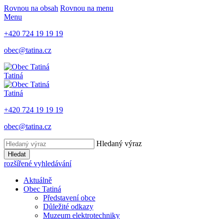
Rovnou na obsah
Rovnou na menu
Menu
+420 724 19 19 19
obec@tatina.cz
Tatiná
Tatiná
+420 724 19 19 19
obec@tatina.cz
Hledaný výraz
Hledat
rozšířené vyhledávání
Aktuálně
Obec Tatiná
Představení obce
Důležité odkazy
Muzeum elektrotechniky