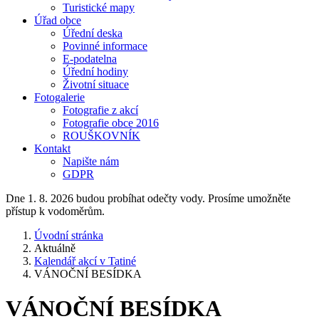
Turistické mapy
Úřad obce
Úřední deska
Povinné informace
E-podatelna
Úřední hodiny
Životní situace
Fotogalerie
Fotografie z akcí
Fotografie obce 2016
ROUŠKOVNÍK
Kontakt
Napište nám
GDPR
Dne 1. 8. 2026 budou probíhat odečty vody. Prosíme umožněte
přístup k vodoměrům.
Úvodní stránka
Aktuálně
Kalendář akcí v Tatiné
VÁNOČNÍ BESÍDKA
VÁNOČNÍ BESÍDKA