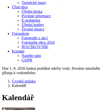
Turistické mapy
Úřad obce
Úřední deska
Povinné informace
E-podatelna
Úřední hodiny
Životní situace
Fotogalerie
Fotografie z akcí
Fotografie obce 2016
ROUŠKOVNÍK
Kontakt
Napište nám
GDPR
Dne 1. 8. 2026 budou probíhat odečty vody. Prosíme umožněte
přístup k vodoměrům.
Úvodní stránka
Kalendář
Kalendář