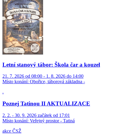
Letní stanový tábor: Škola čar a kouzel
21. 7. 2026 od 08:00 - 1. 8. 2026 do 14:00
Místo konání:
Obořice, táborová základna -
.
Poznej Tatinou II AKTUALIZACE
2. 2. - 30. 9. 2026 začátek od 17:01
Místo konání:
Veřejný prostor - Tatiná
akce ČSŽ