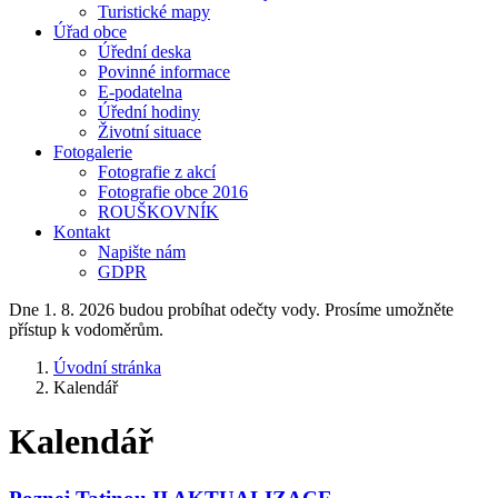
Turistické mapy
Úřad obce
Úřední deska
Povinné informace
E-podatelna
Úřední hodiny
Životní situace
Fotogalerie
Fotografie z akcí
Fotografie obce 2016
ROUŠKOVNÍK
Kontakt
Napište nám
GDPR
Dne 1. 8. 2026 budou probíhat odečty vody. Prosíme umožněte
přístup k vodoměrům.
Úvodní stránka
Kalendář
Kalendář